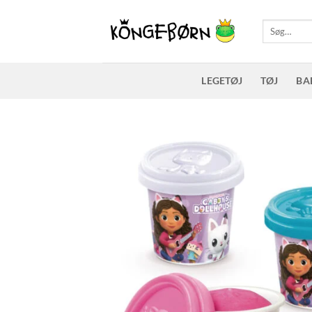
Fortsæt
til
Søg
efter:
indhold
LEGETØJ
TØJ
BA