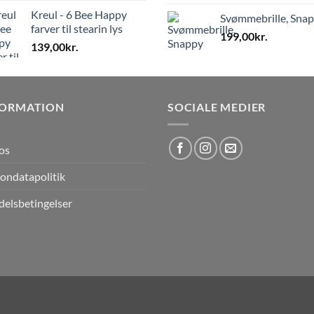
Kreul - 6 Bee Happy
Svømmebrille, Sna
farver til stearin lys
199,00
kr.
139,00
kr.
FORMATION
SOCIALE MEDIER
os
ondatapolitik
elsbetingelser