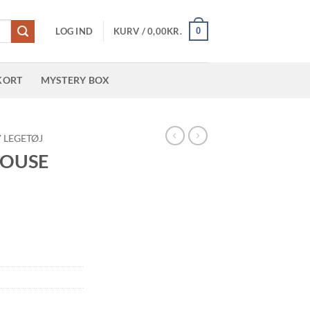
0
LOG IND
KURV /
0,00
KR.
KORT
MYSTERY BOX
 LEGETØJ
HOUSE