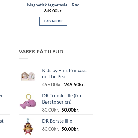
Magnetisk tegnetavle – Rød
349,00
kr.
LÆS MERE
VARER PÅ TILBUD
Kids by Friis Princess
on The Pea
Den
Den
499,00
kr.
249,50
kr.
oprindelige
aktuelle
er
DR Trumle lille (fra
pris
pris
Børste serien)
var:
er:
Den
Den
80,00
kr.
50,00
kr.
499,00kr..
249,50kr..
oprindelige
aktuelle
st
DR Børste lille
pris
pris
Den
Den
80,00
kr.
var:
50,00
kr.
er:
oprindelige
aktuelle
80,00kr..
50,00kr..