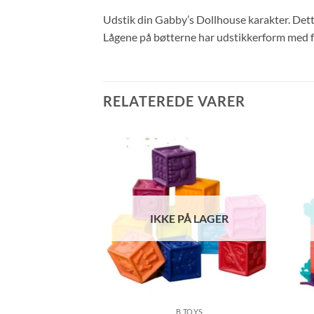
Udstik din Gabby’s Dollhouse karakter. Dette
Lågene på bøtterne har udstikkerform med fo
RELATEREDE VARER
IKKE PÅ LAGER
ABY
B TOYS