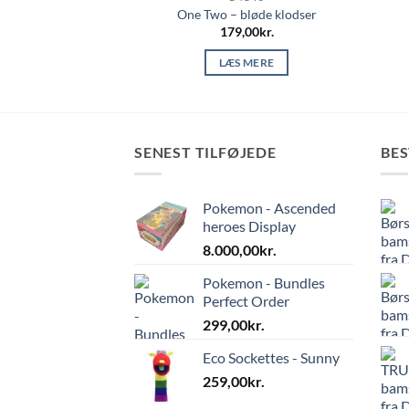
ngle – Træ
One Two – bløde klodser
,00
kr.
179,00
kr.
 TIL KURV
LÆS MERE
SENEST TILFØJEDE
BE
Pokemon - Ascended
heroes Display
8.000,00
kr.
Pokemon - Bundles
Perfect Order
299,00
kr.
Eco Sockettes - Sunny
259,00
kr.