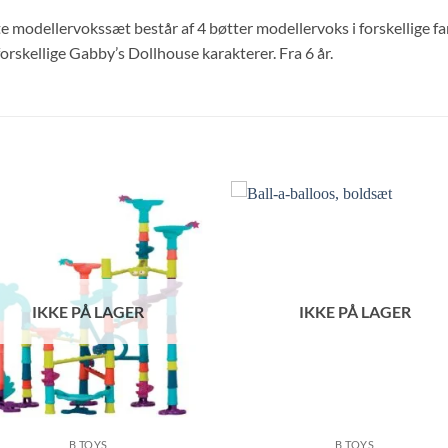
 modellervokssæt består af 4 bøtter modellervoks i forskellige far
rskellige Gabby’s Dollhouse karakterer. Fra 6 år.
IKKE PÅ LAGER
IKKE PÅ LAGER
B TOYS
B TOYS