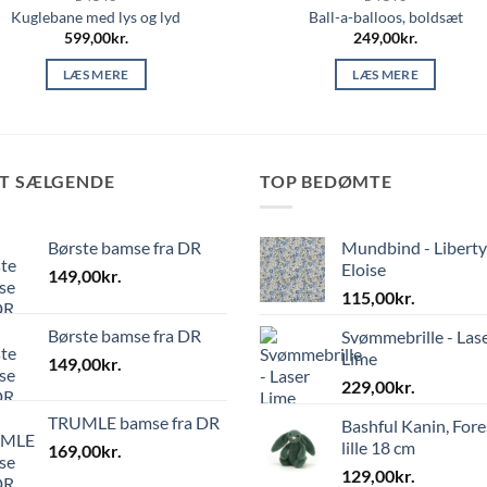
Kuglebane med lys og lyd
Ball-a-balloos, boldsæt
599,00
kr.
249,00
kr.
LÆS MERE
LÆS MERE
ST SÆLGENDE
TOP BEDØMTE
Børste bamse fra DR
Mundbind - Liberty
Eloise
149,00
kr.
115,00
kr.
Børste bamse fra DR
Svømmebrille - Las
Lime
149,00
kr.
229,00
kr.
TRUMLE bamse fra DR
Bashful Kanin, Fore
lille 18 cm
169,00
kr.
129,00
kr.