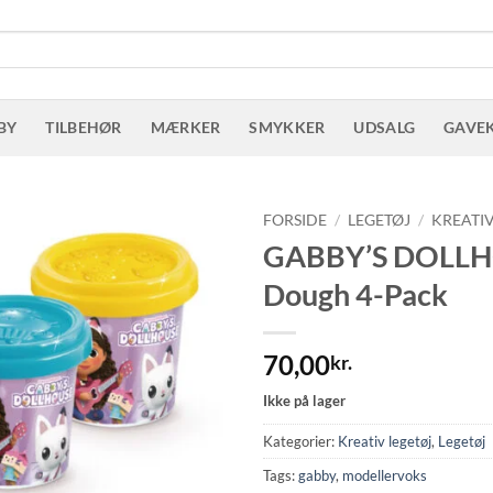
BY
TILBEHØR
MÆRKER
SMYKKER
UDSALG
GAVE
FORSIDE
/
LEGETØJ
/
KREATIV
GABBY’S DOLL
Dough 4-Pack
70,00
kr.
Ikke på lager
Kategorier:
Kreativ legetøj
,
Legetøj
Tags:
gabby
,
modellervoks