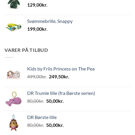
129,00
kr.
Svømmebrille, Snappy
199,00
kr.
VARER PÅ TILBUD
Kids by Friis Princess on The Pea
Den
Den
499,00
kr.
249,50
kr.
oprindelige
aktuelle
pris
pris
DR Trumle lille (fra Børste serien)
var:
er:
Den
Den
80,00
kr.
50,00
kr.
499,00kr..
249,50kr..
oprindelige
aktuelle
pris
pris
DR Børste lille
var:
er:
Den
Den
80,00
kr.
50,00
kr.
80,00kr..
50,00kr..
oprindelige
aktuelle