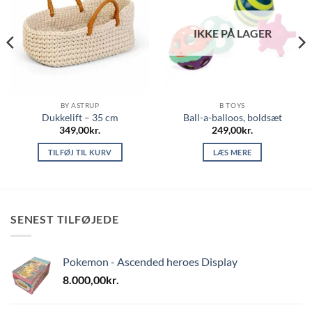
IKKE PÅ LAGER
BY ASTRUP
B TOYS
Dukkelift – 35 cm
Ball-a-balloos, boldsæt
349,00
kr.
249,00
kr.
TILFØJ TIL KURV
LÆS MERE
SENEST TILFØJEDE
Pokemon - Ascended heroes Display
8.000,00
kr.