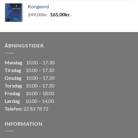
pris
pris
Kongeord
var:
er:
Den
Den
249,00
kr.
165,00
kr.
80,00kr..
50,00kr..
oprindelige
aktuelle
pris
pris
var:
er:
249,00kr..
165,00kr..
ÅBNINGSTIDER
Mandag
10.00 – 17.30
Tirsdag
10.00 – 17.30
Onsdag
10.00 – 17.30
Torsdag
10.00 – 17.30
Fredag
10.00 – 18.00
Lørdag
10.00 – 14.00
Telefon:
22 83 78 72
INFORMATION