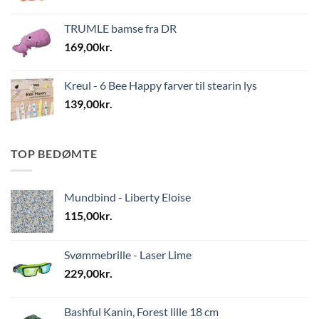
TRUMLE bamse fra DR
169,00
kr.
Kreul - 6 Bee Happy farver til stearin lys
139,00
kr.
TOP BEDØMTE
Mundbind - Liberty Eloise
115,00
kr.
Svømmebrille - Laser Lime
229,00
kr.
Bashful Kanin, Forest lille 18 cm