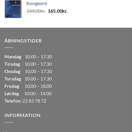
Kongeord
var:
er:
Den
Den
249,00
kr.
165,00
kr.
80,00kr..
50,00kr..
oprindelige
aktuelle
pris
pris
var:
er:
249,00kr..
165,00kr..
ÅBNINGSTIDER
Mandag
10.00 – 17.30
Tirsdag
10.00 – 17.30
Onsdag
10.00 – 17.30
Torsdag
10.00 – 17.30
Fredag
10.00 – 18.00
Lørdag
10.00 – 14.00
Telefon:
22 83 78 72
INFORMATION