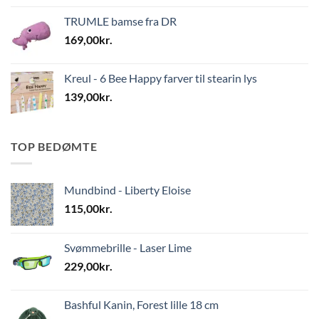
TRUMLE bamse fra DR
169,00
kr.
Kreul - 6 Bee Happy farver til stearin lys
139,00
kr.
TOP BEDØMTE
Mundbind - Liberty Eloise
115,00
kr.
Svømmebrille - Laser Lime
229,00
kr.
Bashful Kanin, Forest lille 18 cm