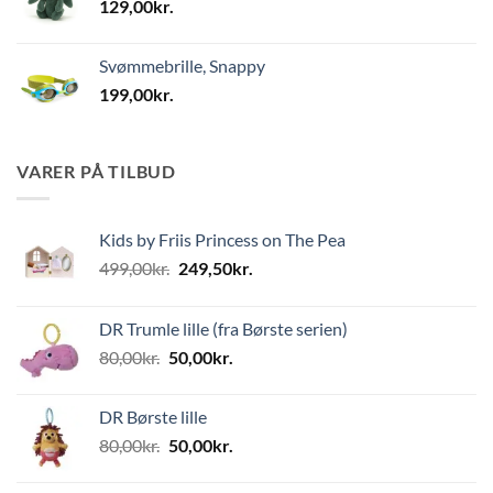
129,00
kr.
Svømmebrille, Snappy
199,00
kr.
VARER PÅ TILBUD
Kids by Friis Princess on The Pea
Den
Den
499,00
kr.
249,50
kr.
oprindelige
aktuelle
pris
pris
DR Trumle lille (fra Børste serien)
var:
er:
Den
Den
80,00
kr.
50,00
kr.
499,00kr..
249,50kr..
oprindelige
aktuelle
pris
pris
DR Børste lille
var:
er:
Den
Den
80,00
kr.
50,00
kr.
80,00kr..
50,00kr..
oprindelige
aktuelle
pris
pris