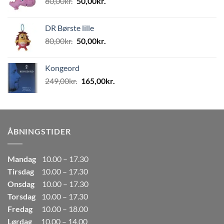
Den
Den
80,00
kr.
50,00
kr.
499,00kr..
249,50kr..
oprindelige
aktuelle
pris
pris
DR Børste lille
var:
er:
Den
Den
80,00
kr.
50,00
kr.
80,00kr..
50,00kr..
oprindelige
aktuelle
pris
pris
Kongeord
var:
er:
Den
Den
249,00
kr.
165,00
kr.
80,00kr..
50,00kr..
oprindelige
aktuelle
pris
pris
var:
er:
249,00kr..
165,00kr..
ÅBNINGSTIDER
Mandag
10.00 – 17.30
Tirsdag
10.00 – 17.30
Onsdag
10.00 – 17.30
Torsdag
10.00 – 17.30
Fredag
10.00 – 18.00
Lørdag
10.00 – 14.00