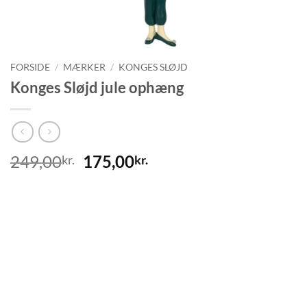
FORSIDE
/
MÆRKER
/
KONGES SLØJD
Konges Sløjd jule ophæng
Den
Den
249,00
175,00
kr.
kr.
oprindelige
aktuelle
pris
pris
var:
er:
249,00kr..
175,00kr..