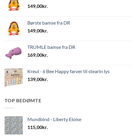
149,00
kr.
Børste bamse fra DR
149,00
kr.
TRUMLE bamse fra DR
169,00
kr.
Kreul - 6 Bee Happy farver til stearin lys
139,00
kr.
TOP BEDØMTE
Mundbind - Liberty Eloise
115,00
kr.