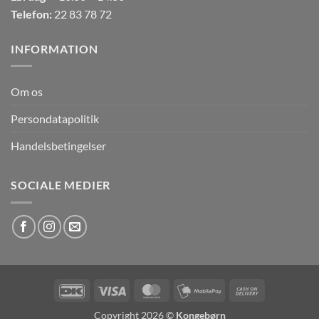
Telefon:
22 83 78 72
INFORMATION
Om os
Persondatapolitik
Handelsbetingelser
SOCIALE MEDIER
DanKort
Visa
MasterCard
MobilePay
Cash
On
Copyright 2026 ©
Kongebørn