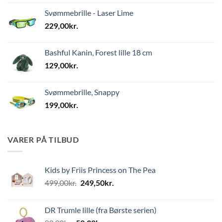
Svømmebrille - Laser Lime
229,00
kr.
Bashful Kanin, Forest lille 18 cm
129,00
kr.
Svømmebrille, Snappy
199,00
kr.
VARER PÅ TILBUD
Kids by Friis Princess on The Pea
Den
Den
499,00
kr.
249,50
kr.
oprindelige
aktuelle
pris
pris
DR Trumle lille (fra Børste serien)
var:
er: