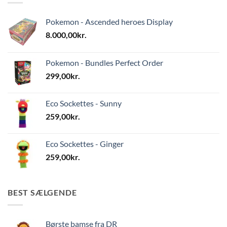
Pokemon - Ascended heroes Display
8.000,00
kr.
Pokemon - Bundles Perfect Order
299,00
kr.
Eco Sockettes - Sunny
259,00
kr.
Eco Sockettes - Ginger
259,00
kr.
BEST SÆLGENDE
Børste bamse fra DR