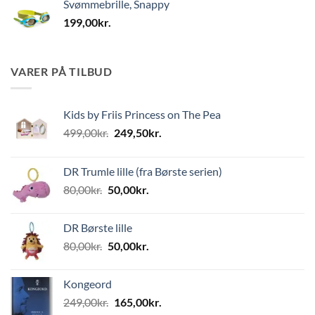
Svømmebrille, Snappy
199,00
kr.
VARER PÅ TILBUD
Kids by Friis Princess on The Pea
Den
Den
499,00
kr.
249,50
kr.
oprindelige
aktuelle
pris
pris
DR Trumle lille (fra Børste serien)
var:
er:
Den
Den
80,00
kr.
50,00
kr.
499,00kr..
249,50kr..
oprindelige
aktuelle
pris
pris
DR Børste lille
var:
er:
Den
Den
80,00
kr.
50,00
kr.
80,00kr..
50,00kr..
oprindelige
aktuelle
pris
pris
Kongeord
var:
er:
Den
Den
249,00
kr.
165,00
kr.
80,00kr..
50,00kr..