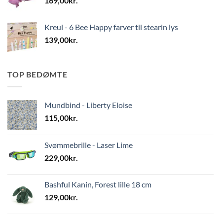
169,00
kr.
Kreul - 6 Bee Happy farver til stearin lys
139,00
kr.
TOP BEDØMTE
Mundbind - Liberty Eloise
115,00
kr.
Svømmebrille - Laser Lime
229,00
kr.
Bashful Kanin, Forest lille 18 cm
129,00
kr.