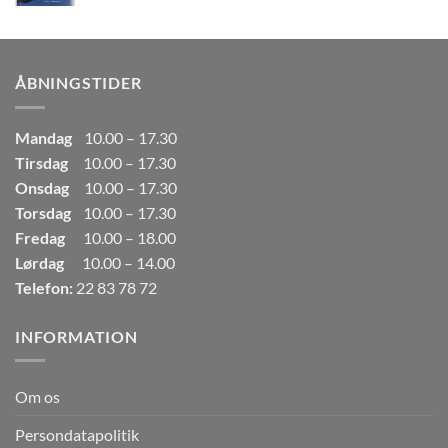
oprindelige
aktuelle
pris
pris
var:
er:
249,00kr..
165,00kr..
ÅBNINGSTIDER
Mandag
10.00 – 17.30
Tirsdag
10.00 – 17.30
Onsdag
10.00 – 17.30
Torsdag
10.00 – 17.30
Fredag
10.00 – 18.00
Lørdag
10.00 – 14.00
Telefon:
22 83 78 72
INFORMATION
Om os
Persondatapolitik