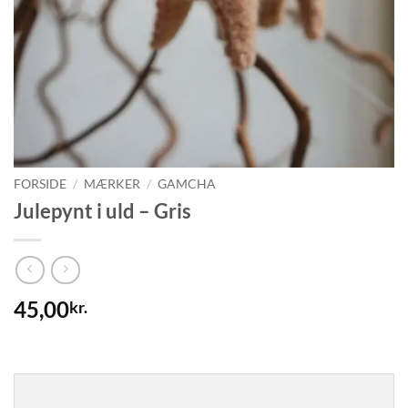
FORSIDE
/
MÆRKER
/
GAMCHA
Julepynt i uld – Gris
45,00
kr.