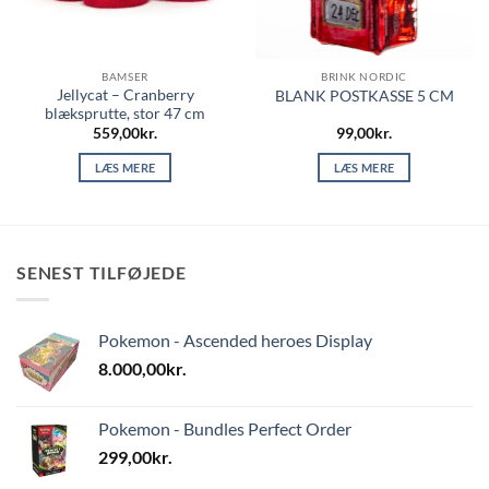
BAMSER
BRINK NORDIC
Jellycat – Cranberry
BLANK POSTKASSE 5 CM
blæksprutte, stor 47 cm
559,00
kr.
99,00
kr.
LÆS MERE
LÆS MERE
SENEST TILFØJEDE
Pokemon - Ascended heroes Display
8.000,00
kr.
Pokemon - Bundles Perfect Order
299,00
kr.