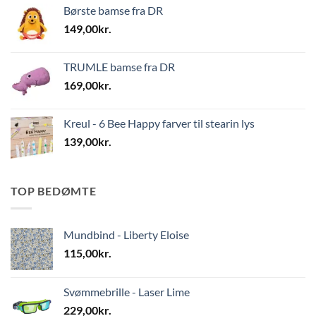
Børste bamse fra DR
149,00
kr.
TRUMLE bamse fra DR
169,00
kr.
Kreul - 6 Bee Happy farver til stearin lys
139,00
kr.
TOP BEDØMTE
Mundbind - Liberty Eloise
115,00
kr.
Svømmebrille - Laser Lime
229,00
kr.