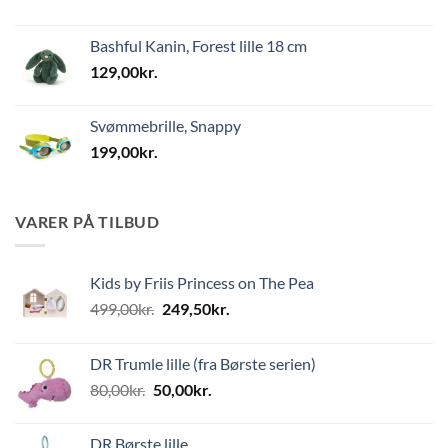
Bashful Kanin, Forest lille 18 cm
129,00
kr.
Svømmebrille, Snappy
199,00
kr.
VARER PÅ TILBUD
Kids by Friis Princess on The Pea
Den
Den
499,00
kr.
249,50
kr.
oprindelige
aktuelle
pris
pris
DR Trumle lille (fra Børste serien)
var:
er:
Den
Den
80,00
kr.
50,00
kr.
499,00kr..
249,50kr..
oprindelige
aktuelle
pris
pris
DR Børste lille