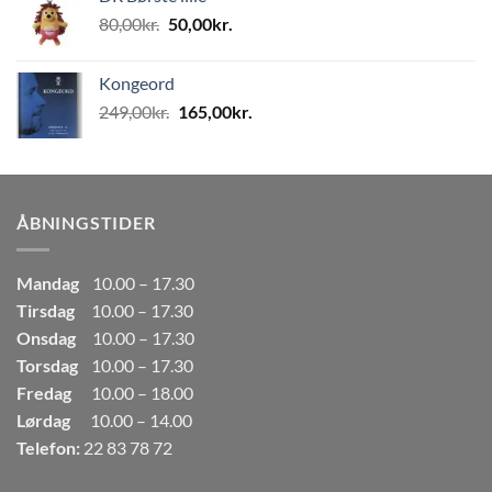
var:
er:
Den
Den
80,00
kr.
50,00
kr.
80,00kr..
50,00kr..
oprindelige
aktuelle
pris
pris
Kongeord
var:
er:
Den
Den
249,00
kr.
165,00
kr.
80,00kr..
50,00kr..
oprindelige
aktuelle
pris
pris
var:
er:
249,00kr..
165,00kr..
ÅBNINGSTIDER
Mandag
10.00 – 17.30
Tirsdag
10.00 – 17.30
Onsdag
10.00 – 17.30
Torsdag
10.00 – 17.30
Fredag
10.00 – 18.00
Lørdag
10.00 – 14.00
Telefon:
22 83 78 72