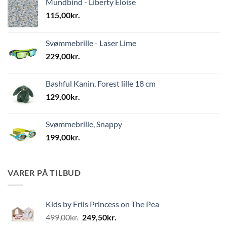
Mundbind - Liberty Eloise
115,00
kr.
Svømmebrille - Laser Lime
229,00
kr.
Bashful Kanin, Forest lille 18 cm
129,00
kr.
Svømmebrille, Snappy
199,00
kr.
VARER PÅ TILBUD
Kids by Friis Princess on The Pea
Den
Den
499,00
kr.
249,50
kr.