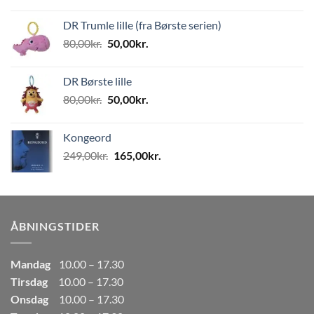
oprindelige
aktuelle
pris
pris
DR Trumle lille (fra Børste serien)
var:
er:
Den
Den
80,00
kr.
50,00
kr.
499,00kr..
249,50kr..
oprindelige
aktuelle
pris
pris
DR Børste lille
var:
er:
Den
Den
80,00
kr.
50,00
kr.
80,00kr..
50,00kr..
oprindelige
aktuelle
pris
pris
Kongeord
var:
er:
Den
Den
249,00
kr.
165,00
kr.
80,00kr..
50,00kr..
oprindelige
aktuelle
pris
pris
var:
er:
249,00kr..
165,00kr..
ÅBNINGSTIDER
Mandag
10.00 – 17.30
Tirsdag
10.00 – 17.30
Onsdag
10.00 – 17.30