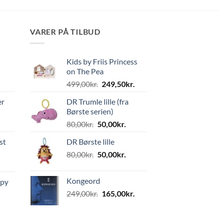
VARER PÅ TILBUD
Kids by Friis Princess
on The Pea
Den
Den
499,00
kr.
249,50
kr.
oprindelige
aktuelle
er
DR Trumle lille (fra
pris
pris
Børste serien)
var:
er:
Den
Den
80,00
kr.
50,00
kr.
499,00kr..
249,50kr..
oprindelige
aktuelle
st
DR Børste lille
pris
pris
Den
Den
80,00
kr.
var:
50,00
kr.
er:
oprindelige
aktuelle
80,00kr..
50,00kr..
pris
pris
Kongeord
ppy
var:
er:
Den
Den
249,00
kr.
165,00
kr.
80,00kr..
50,00kr..
oprindelige
aktuelle
pris
pris