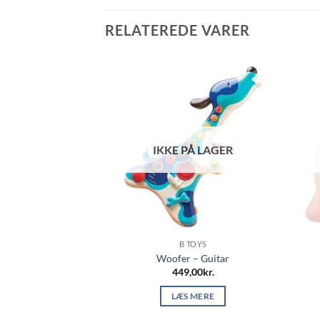
RELATEREDE VARER
Å LAGER
IKKE PÅ LAGER
TOYS
B TOYS
 – telefon
Woofer – Guitar
,00
kr.
449,00
kr.
 MERE
LÆS MERE