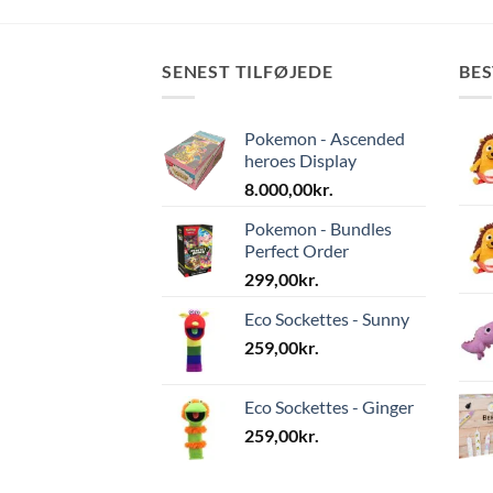
SENEST TILFØJEDE
BE
Pokemon - Ascended
heroes Display
8.000,00
kr.
Pokemon - Bundles
Perfect Order
299,00
kr.
Eco Sockettes - Sunny
259,00
kr.
Eco Sockettes - Ginger
259,00
kr.