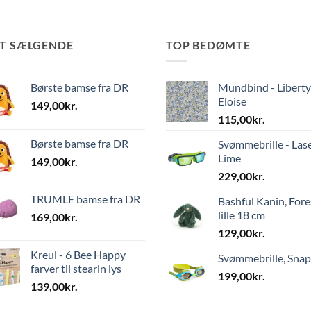
ST SÆLGENDE
TOP BEDØMTE
Børste bamse fra DR
Mundbind - Liberty
Eloise
149,00
kr.
115,00
kr.
Børste bamse fra DR
Svømmebrille - Las
Lime
149,00
kr.
229,00
kr.
TRUMLE bamse fra DR
Bashful Kanin, Fore
lille 18 cm
169,00
kr.
129,00
kr.
Kreul - 6 Bee Happy
Svømmebrille, Sna
farver til stearin lys
199,00
kr.
139,00
kr.