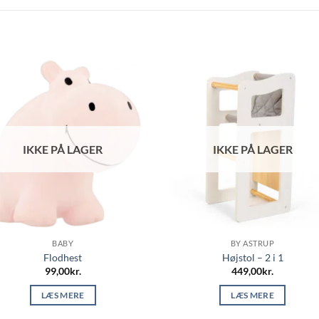
IKKE PÅ LAGER
IKKE PÅ LAGER
BABY
BY ASTRUP
Flodhest
Højstol – 2 i 1
99,00
kr.
449,00
kr.
LÆS MERE
LÆS MERE