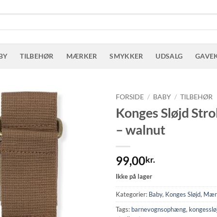
BY
TILBEHØR
MÆRKER
SMYKKER
UDSALG
GAVE
FORSIDE
/
BABY
/
TILBEHØR
Konges Sløjd Stro
– walnut
99,00
kr.
Ikke på lager
Kategorier:
Baby
,
Konges Sløjd
,
Mær
Tags:
barnevognsophæng
,
kongesslø