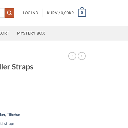
0
LOG IND
KURV /
0,00
KR.
KORT
MYSTERY BOX
ller Straps
ker
,
Tilbehør
jd
,
straps
,