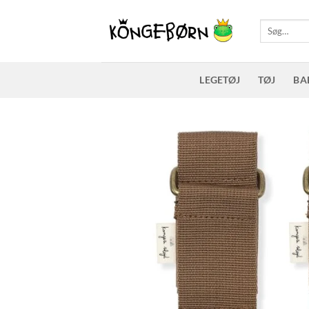
Fortsæt
til
Søg
efter:
indhold
LEGETØJ
TØJ
BA