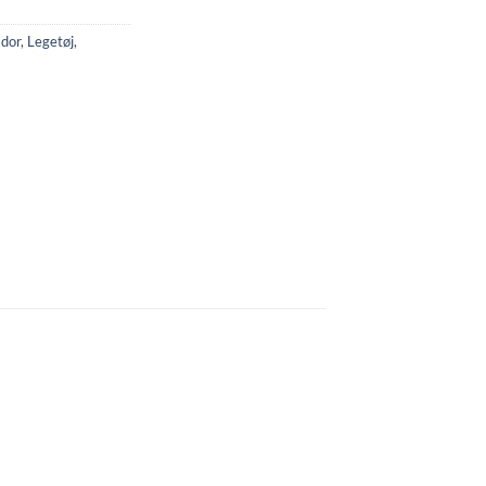
ador
,
Legetøj
,