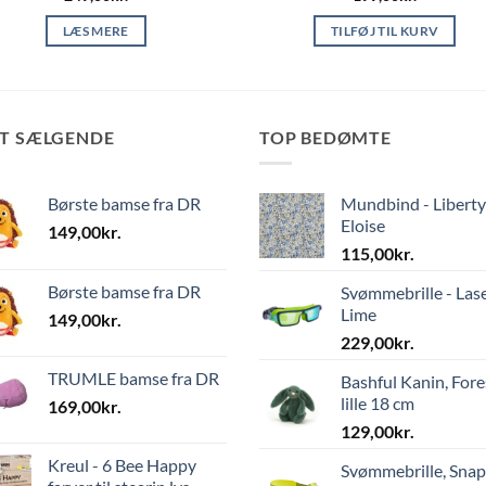
LÆS MERE
TILFØJ TIL KURV
ST SÆLGENDE
TOP BEDØMTE
Børste bamse fra DR
Mundbind - Liberty
Eloise
149,00
kr.
115,00
kr.
Børste bamse fra DR
Svømmebrille - Las
Lime
149,00
kr.
229,00
kr.
TRUMLE bamse fra DR
Bashful Kanin, Fore
lille 18 cm
169,00
kr.
129,00
kr.
Kreul - 6 Bee Happy
Svømmebrille, Sna