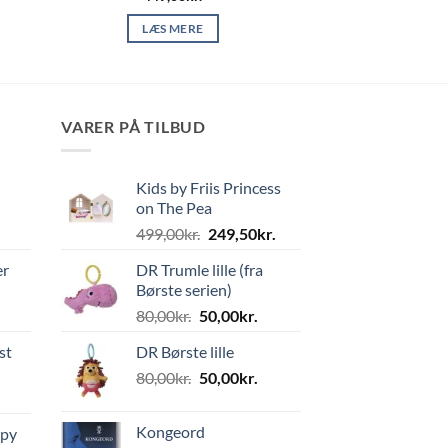
LÆS MERE
VARER PÅ TILBUD
Kids by Friis Princess
on The Pea
Den
Den
499,00
kr.
249,50
kr.
oprindelige
aktuelle
er
DR Trumle lille (fra
pris
pris
Børste serien)
var:
er:
Den
Den
80,00
kr.
50,00
kr.
499,00kr..
249,50kr..
oprindelige
aktuelle
st
DR Børste lille
pris
pris
Den
Den
80,00
kr.
var:
50,00
kr.
er:
oprindelige
aktuelle
80,00kr..
50,00kr..
pris
pris
Kongeord
ppy
var:
er: