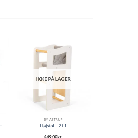
IKKE PÅ LAGER
BY ASTRUP
–
Højstol – 2 i 1
449,00
kr.