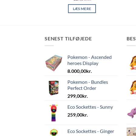
 MERE
LÆS MERE
SENEST TILFØJEDE
BE
Pokemon - Ascended
heroes Display
8.000,00
kr.
Pokemon - Bundles
Perfect Order
299,00
kr.
Eco Sockettes - Sunny
259,00
kr.
Eco Sockettes - Ginger