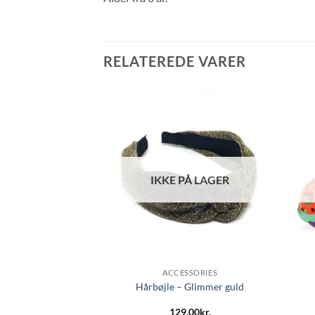
RELATEREDE VARER
Å LAGER
IKKE PÅ LAGER
TOYS
ACCESSORIES
 – Guitar
Hårbøjle – Glimmer guld
,00
kr.
129,00
kr.