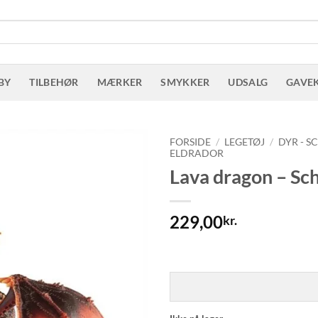
BY
TILBEHØR
MÆRKER
SMYKKER
UDSALG
GAVE
FORSIDE
/
LEGETØJ
/
DYR - S
ELDRADOR
Lava dragon – Sch
229,00
kr.