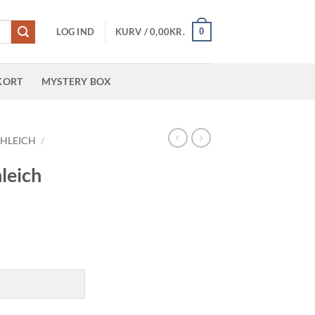
0
LOG IND
KURV /
0,00
KR.
KORT
MYSTERY BOX
CHLEICH
/
leich