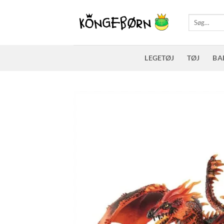
Fortsæt
til
Søg
efter:
indhold
LEGETØJ
TØJ
BA