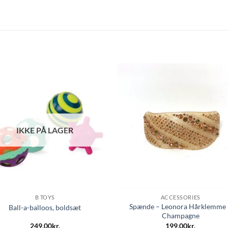
IKKE PÅ LAGER
B TOYS
ACCESSORIES
Spænde – Leonora Hårklemme 
Ball-a-balloos, boldsæt
Champagne
249,00
kr.
199,00
kr.