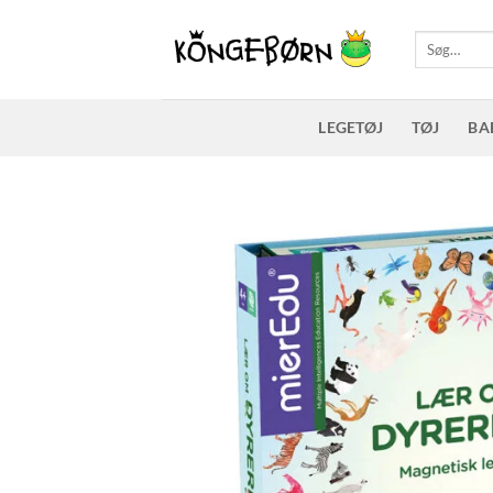
Fortsæt
til
Søg
efter:
indhold
LEGETØJ
TØJ
BA