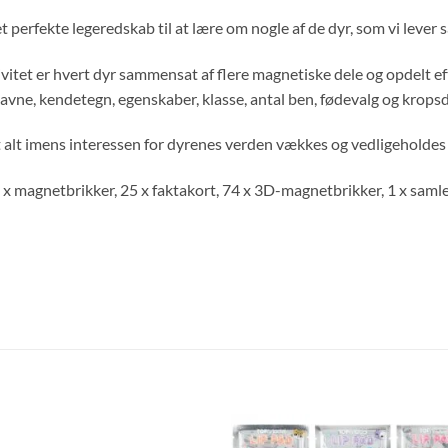
 perfekte legeredskab til at lære om nogle af de dyr, som vi lever
vitet er hvert dyr sammensat af flere magnetiske dele og opdelt ef
avne, kendetegn, egenskaber, klasse, antal ben, fødevalg og kropsd
 alt imens interessen for dyrenes verden vækkes og vedligeholde
x magnetbrikker, 25 x faktakort, 74 x 3D-magnetbrikker, 1 x samle