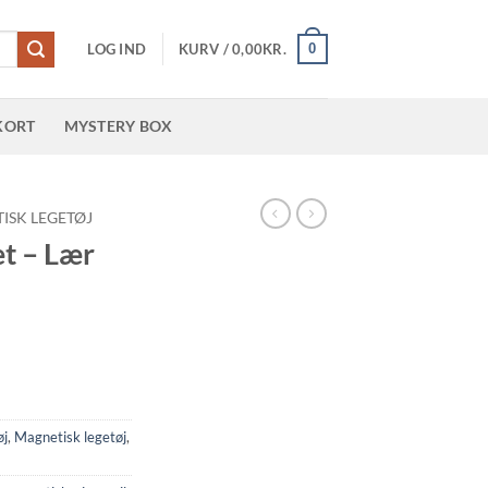
0
LOG IND
KURV /
0,00
KR.
KORT
MYSTERY BOX
ISK LEGETØJ
t – Lær
øj
,
Magnetisk legetøj
,