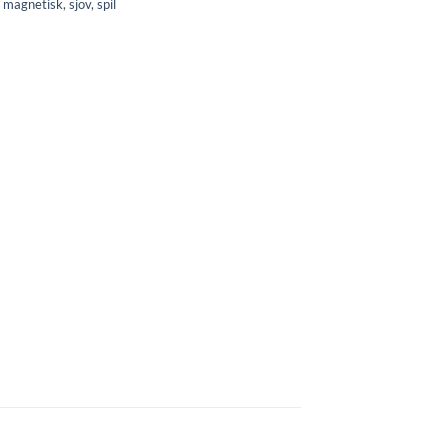
,
magnetisk
,
sjov
,
spil