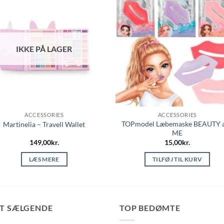
IKKE PÅ LAGER
ACCESSORIES
ACCESSORIES
TOPmodel Læbemaske BEAUTY 
Martinelia – Travell Wallet
ME
149,00
kr.
15,00
kr.
LÆS MERE
TILFØJ TIL KURV
ST SÆLGENDE
TOP BEDØMTE