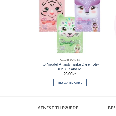
SSORIES
ACCESSORIES
gtsbørste 2 i 1
TOPmodel Ansigtsmaske Dyremotiv
 and ME
BEAUTY and ME
00
kr.
25,00
kr.
 TIL KURV
TILFØJ TIL KURV
SENEST TILFØJEDE
BE