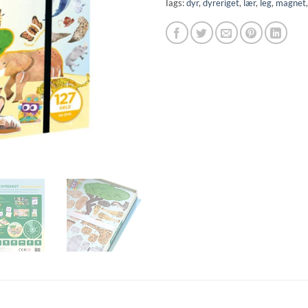
Tags:
dyr
,
dyreriget
,
lær
,
leg
,
magnet