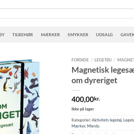
BY
TILBEHØR
MÆRKER
SMYKKER
UDSALG
GAVE
FORSIDE
/
LEGETØJ
/
MAGNET
Magnetisk legesæ
om dyreriget
400,00
kr.
Ikke på lager
Kategorier:
Aktivitets legetøj
,
Leget
Mærker
,
Mierdu