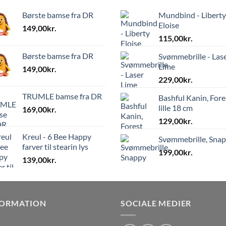
Børste bamse fra DR
Mundbind - Liberty
Eloise
149,00
kr.
115,00
kr.
Børste bamse fra DR
Svømmebrille - Las
Lime
149,00
kr.
229,00
kr.
TRUMLE bamse fra DR
Bashful Kanin, Fore
lille 18 cm
169,00
kr.
129,00
kr.
Kreul - 6 Bee Happy
Svømmebrille, Sna
farver til stearin lys
199,00
kr.
139,00
kr.
FORMATION
SOCIALE MEDIER