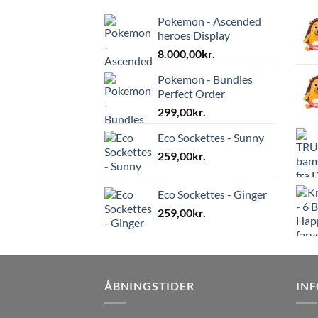
Pokemon - Ascended
heroes Display
8.000,00
kr.
Pokemon - Bundles
Perfect Order
299,00
kr.
Eco Sockettes - Sunny
259,00
kr.
Eco Sockettes - Ginger
259,00
kr.
ÅBNINGSTIDER
IN