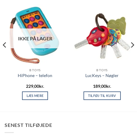
IKKE PÅ LAGER
B TOYS
B TOYS
HiPhone – telefon
LucKeys – Nøgler
229,00
kr.
189,00
kr.
LÆS MERE
TILFØJ TIL KURV
SENEST TILFØJEDE