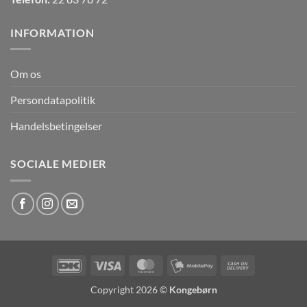
INFORMATION
Om os
Persondatapolitik
Handelsbetingelser
SOCIALE MEDIER
DanKort
Visa
MasterCard
MobilePay
Cash
On
Copyright 2026 ©
Kongebørn
Delivery