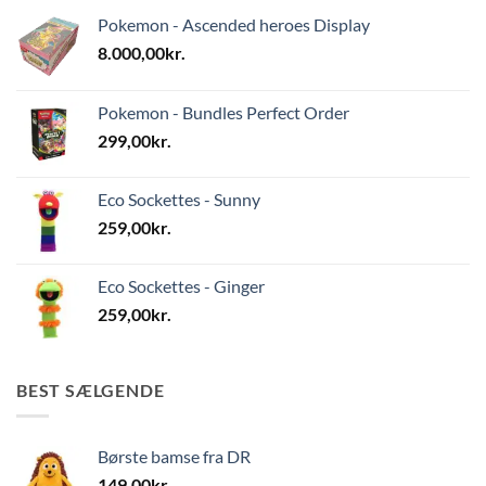
Pokemon - Ascended heroes Display
8.000,00
kr.
Pokemon - Bundles Perfect Order
299,00
kr.
Eco Sockettes - Sunny
259,00
kr.
Eco Sockettes - Ginger
259,00
kr.
BEST SÆLGENDE
Børste bamse fra DR
149,00
kr.