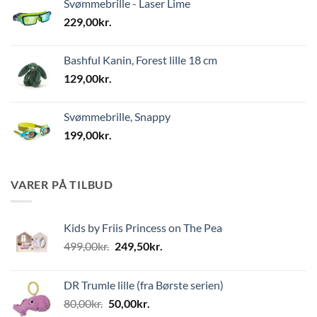
Svømmebrille - Laser Lime
229,00
kr.
Bashful Kanin, Forest lille 18 cm
129,00
kr.
Svømmebrille, Snappy
199,00
kr.
VARER PÅ TILBUD
Kids by Friis Princess on The Pea
Den
Den
499,00
kr.
249,50
kr.
oprindelige
aktuelle
pris
pris
DR Trumle lille (fra Børste serien)
var:
er:
Den
Den
80,00
kr.
50,00
kr.
499,00kr..
249,50kr..