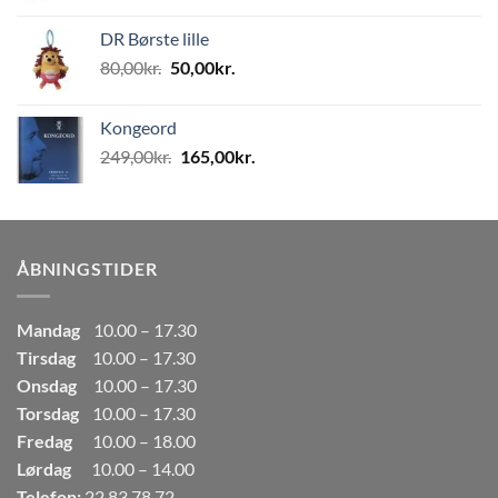
oprindelige
aktuelle
pris
pris
DR Børste lille
var:
er:
Den
Den
80,00
kr.
50,00
kr.
80,00kr..
50,00kr..
oprindelige
aktuelle
pris
pris
Kongeord
var:
er:
Den
Den
249,00
kr.
165,00
kr.
80,00kr..
50,00kr..
oprindelige
aktuelle
pris
pris
var:
er:
249,00kr..
165,00kr..
ÅBNINGSTIDER
Mandag
10.00 – 17.30
Tirsdag
10.00 – 17.30
Onsdag
10.00 – 17.30
Torsdag
10.00 – 17.30
Fredag
10.00 – 18.00
Lørdag
10.00 – 14.00
Telefon:
22 83 78 72