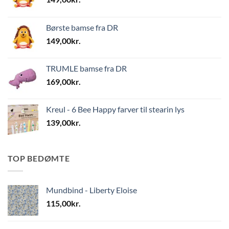
Børste bamse fra DR
149,00
kr.
TRUMLE bamse fra DR
169,00
kr.
Kreul - 6 Bee Happy farver til stearin lys
139,00
kr.
TOP BEDØMTE
Mundbind - Liberty Eloise
115,00
kr.