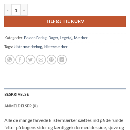
Min allerførste klistermærkebog: Lama antal
TILFØJ TIL KURV
Kategorier:
Bolden Forlag
,
Bøger
,
Legetøj
,
Mærker
Tags:
klistermærkebog
,
klistermærker
BESKRIVELSE
ANMELDELSER (0)
Alle de mange farvede klistermærker sættes ind på de runde
felter på bogens sider og færdiggør dermed de søde, sjove og