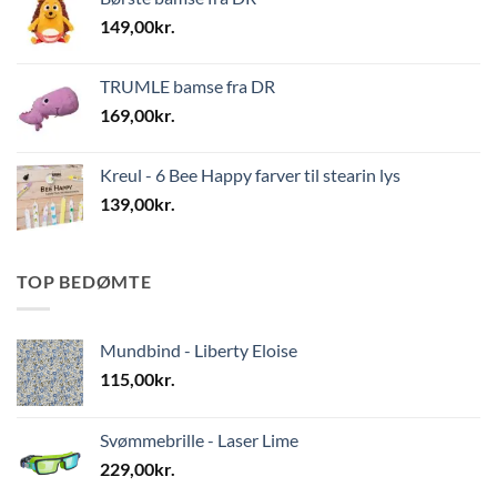
149,00
kr.
TRUMLE bamse fra DR
169,00
kr.
Kreul - 6 Bee Happy farver til stearin lys
139,00
kr.
TOP BEDØMTE
Mundbind - Liberty Eloise
115,00
kr.
Svømmebrille - Laser Lime
229,00
kr.