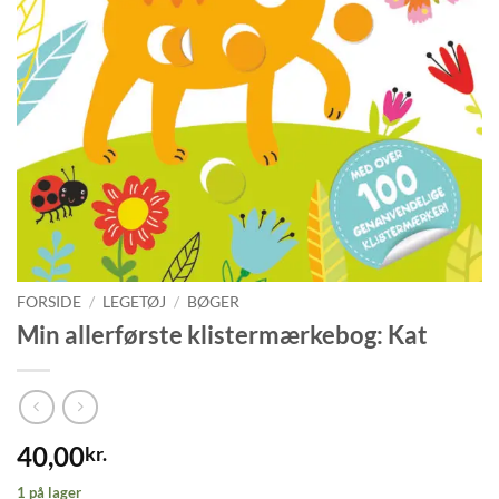
FORSIDE
/
LEGETØJ
/
BØGER
Min allerførste klistermærkebog: Kat
40,00
kr.
1 på lager