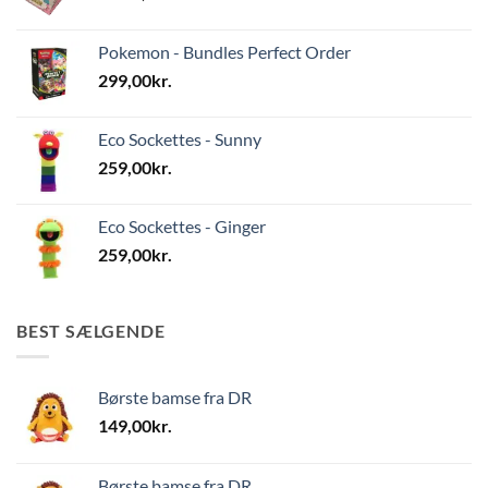
Pokemon - Bundles Perfect Order
299,00
kr.
Eco Sockettes - Sunny
259,00
kr.
Eco Sockettes - Ginger
259,00
kr.
BEST SÆLGENDE
Børste bamse fra DR
149,00
kr.
Børste bamse fra DR