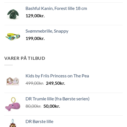
Bashful Kanin, Forest lille 18 cm
129,00
kr.
Svømmebrille, Snappy
199,00
kr.
VARER PÅ TILBUD
Kids by Friis Princess on The Pea
Den
Den
499,00
kr.
249,50
kr.
oprindelige
aktuelle
pris
pris
DR Trumle lille (fra Børste serien)
var:
er:
Den
Den
80,00
kr.
50,00
kr.
499,00kr..
249,50kr..
oprindelige
aktuelle
pris
pris
DR Børste lille
var:
er: