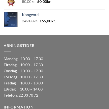
Den
Den
80,00
kr.
50,00
kr.
80,00kr..
50,00kr..
oprindelige
aktuelle
pris
pris
Kongeord
var:
er:
Den
Den
249,00
kr.
165,00
kr.
80,00kr..
50,00kr..
oprindelige
aktuelle
pris
pris
var:
er:
249,00kr..
165,00kr..
ÅBNINGSTIDER
Mandag
10.00 – 17.30
Tirsdag
10.00 – 17.30
Onsdag
10.00 – 17.30
Torsdag
10.00 – 17.30
Fredag
10.00 – 18.00
Lørdag
10.00 – 14.00
Telefon:
22 83 78 72
INFORMATION