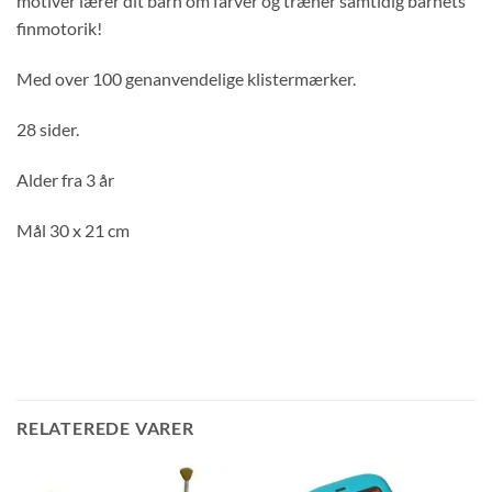
motiver lærer dit barn om farver og træner samtidig barnets
finmotorik!
Med over 100 genanvendelige klistermærker.
28 sider.
Alder fra 3 år
Mål 30 x 21 cm
RELATEREDE VARER