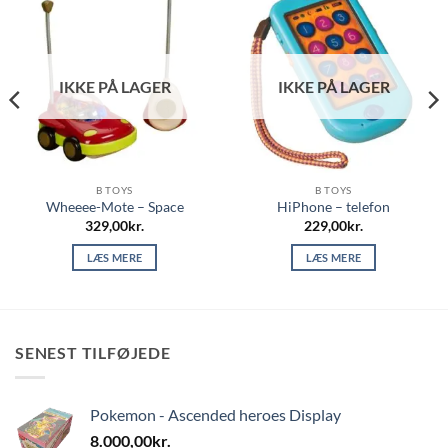
IKKE PÅ LAGER
IKKE PÅ LAGER
B TOYS
B TOYS
Wheeee-Mote – Space
HiPhone – telefon
329,00
kr.
229,00
kr.
LÆS MERE
LÆS MERE
SENEST TILFØJEDE
Pokemon - Ascended heroes Display
8.000,00
kr.