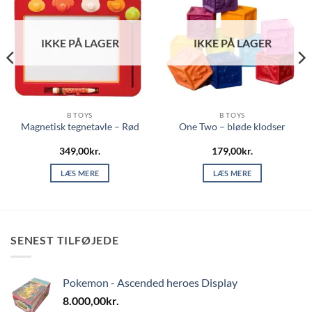
IKKE PÅ LAGER
IKKE PÅ LAGER
B TOYS
B TOYS
Magnetisk tegnetavle – Rød
One Two – bløde klodser
349,00
kr.
179,00
kr.
LÆS MERE
LÆS MERE
SENEST TILFØJEDE
Pokemon - Ascended heroes Display
8.000,00
kr.