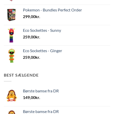
Pokemon - Bundles Perfect Order
299,00
kr.
Eco Sockettes - Sunny
259,00
kr.
Eco Sockettes - Ginger
259,00
kr.
BEST SÆLGENDE
Børste bamse fra DR
149,00
kr.
Børste bamse fra DR