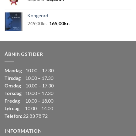
oprindelige
aktuelle
pris
pris
Kongeord
var:
er:
Den
Den
249,00
kr.
165,00
kr.
80,00kr..
50,00kr..
oprindelige
aktuelle
pris
pris
var:
er:
249,00kr..
165,00kr..
ÅBNINGSTIDER
Mandag
10.00 – 17.30
Tirsdag
10.00 – 17.30
Onsdag
10.00 – 17.30
Torsdag
10.00 – 17.30
Fredag
10.00 – 18.00
Lørdag
10.00 – 14.00
Telefon:
22 83 78 72
INFORMATION