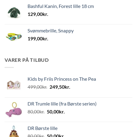
Bashful Kanin, Forest lille 18 cm
129,00
kr.
Svømmebrille, Snappy
199,00
kr.
VARER PÅ TILBUD
Kids by Friis Princess on The Pea
Den
Den
499,00
kr.
249,50
kr.
oprindelige
aktuelle
pris
pris
DR Trumle lille (fra Børste serien)
var:
er:
Den
Den
80,00
kr.
50,00
kr.
499,00kr..
249,50kr..
oprindelige
aktuelle
pris
pris
DR Børste lille
var:
er:
Den
Den
80,00
kr.
50,00
kr.
80,00kr..
50,00kr..