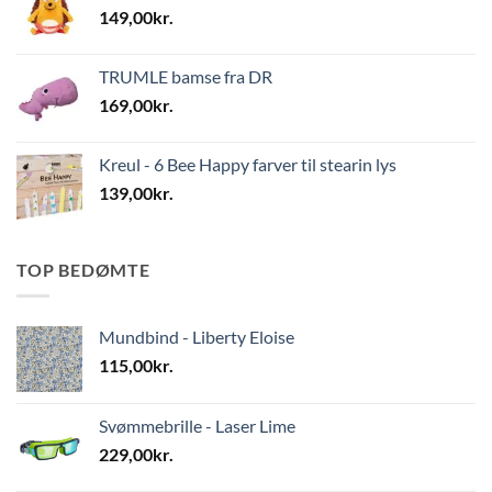
149,00
kr.
TRUMLE bamse fra DR
169,00
kr.
Kreul - 6 Bee Happy farver til stearin lys
139,00
kr.
TOP BEDØMTE
Mundbind - Liberty Eloise
115,00
kr.
Svømmebrille - Laser Lime
229,00
kr.