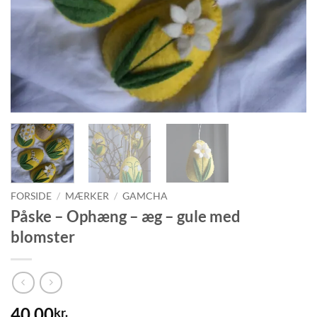
FORSIDE
/
MÆRKER
/
GAMCHA
Påske – Ophæng – æg – gule med
blomster
40,00
kr.