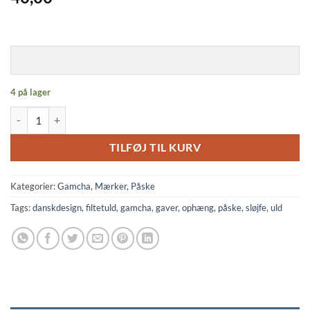
4 på lager
Påske - Ophæng - æg - gule med blomster antal
TILFØJ TIL KURV
Kategorier:
Gamcha
,
Mærker
,
Påske
Tags:
danskdesign
,
filtetuld
,
gamcha
,
gaver
,
ophæng
,
påske
,
sløjfe
,
uld