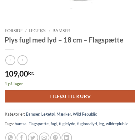
FORSIDE
/
LEGETØJ
/
BAMSER
Plys fugl med lyd – 18 cm – Flagspætte
109,00
kr.
1 på lager
TILFØJ TIL KURV
Kategorier:
Bamser
,
Legetøj
,
Mærker
,
Wild Republic
Tags:
bamse
,
Flagspætte
,
fugl
,
fuglelyde
,
fuglmedlyd
,
leg
,
wildreplublic