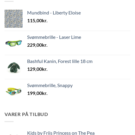
Mundbind - Liberty Eloise
115,00
kr.
Svømmebrille - Laser Lime
229,00
kr.
Bashful Kanin, Forest lille 18 cm
129,00
kr.
Svømmebrille, Snappy
199,00
kr.
VARER PÅ TILBUD
Kids by Friis Princess on The Pea