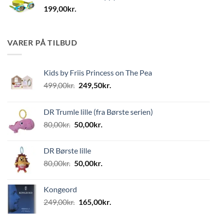
199,00
kr.
VARER PÅ TILBUD
Kids by Friis Princess on The Pea
Den
Den
499,00
kr.
249,50
kr.
oprindelige
aktuelle
pris
pris
DR Trumle lille (fra Børste serien)
var:
er:
Den
Den
80,00
kr.
50,00
kr.
499,00kr..
249,50kr..
oprindelige
aktuelle
pris
pris
DR Børste lille
var:
er:
Den
Den
80,00
kr.
50,00
kr.
80,00kr..
50,00kr..
oprindelige
aktuelle
pris
pris
Kongeord
var:
er:
Den
Den
249,00
kr.
165,00
kr.
80,00kr..
50,00kr..
oprindelige
aktuelle