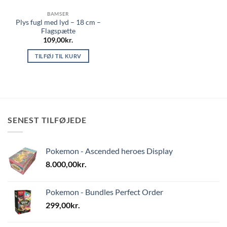
BAMSER
Plys fugl med lyd – 18 cm –
Flagspætte
109,00
kr.
TILFØJ TIL KURV
SENEST TILFØJEDE
Pokemon - Ascended heroes Display
8.000,00
kr.
Pokemon - Bundles Perfect Order
299,00
kr.