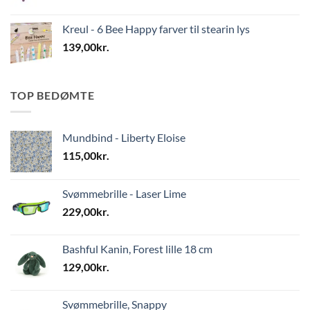
Kreul - 6 Bee Happy farver til stearin lys
139,00
kr.
TOP BEDØMTE
Mundbind - Liberty Eloise
115,00
kr.
Svømmebrille - Laser Lime
229,00
kr.
Bashful Kanin, Forest lille 18 cm
129,00
kr.
Svømmebrille, Snappy