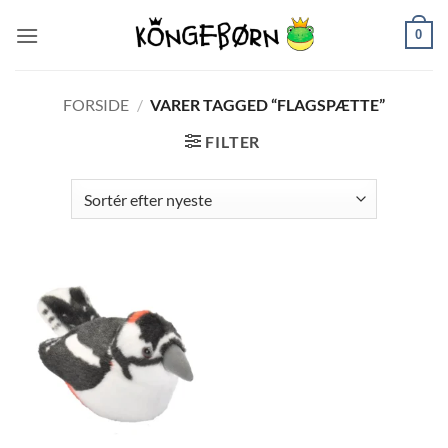
Fortsæt
0
til
indhold
FORSIDE
/
VARER TAGGED “FLAGSPÆTTE”
FILTER