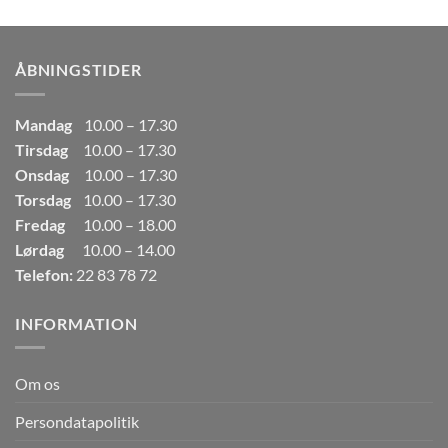
pris
pris
var:
er:
249,00kr..
165,00kr..
ÅBNINGSTIDER
Mandag
10.00 – 17.30
Tirsdag
10.00 – 17.30
Onsdag
10.00 – 17.30
Torsdag
10.00 – 17.30
Fredag
10.00 – 18.00
Lørdag
10.00 – 14.00
Telefon:
22 83 78 72
INFORMATION
Om os
Persondatapolitik