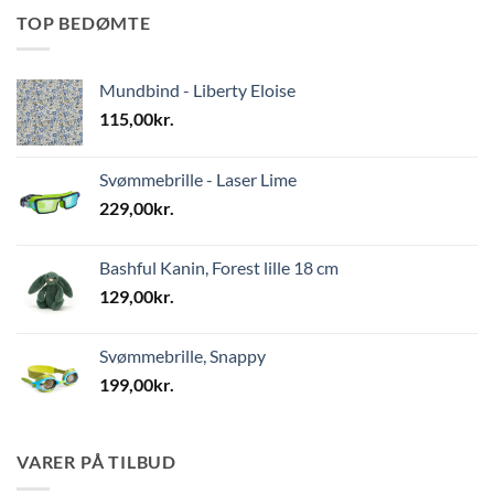
TOP BEDØMTE
Mundbind - Liberty Eloise
115,00
kr.
Svømmebrille - Laser Lime
229,00
kr.
Bashful Kanin, Forest lille 18 cm
129,00
kr.
Svømmebrille, Snappy
199,00
kr.
VARER PÅ TILBUD