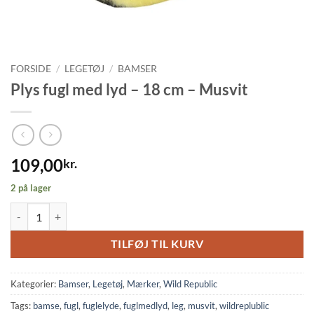
FORSIDE
/
LEGETØJ
/
BAMSER
Plys fugl med lyd – 18 cm – Musvit
109,00
kr.
2 på lager
Plys fugl med lyd - 18 cm - Musvit antal
TILFØJ TIL KURV
Kategorier:
Bamser
,
Legetøj
,
Mærker
,
Wild Republic
Tags:
bamse
,
fugl
,
fuglelyde
,
fuglmedlyd
,
leg
,
musvit
,
wildreplublic