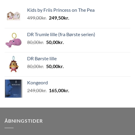
Kids by Friis Princess on The Pea
Den
Den
499,00
kr.
249,50
kr.
oprindelige
aktuelle
pris
pris
DR Trumle lille (fra Børste serien)
var:
er:
Den
Den
80,00
kr.
50,00
kr.
499,00kr..
249,50kr..
oprindelige
aktuelle
pris
pris
DR Børste lille
var:
er:
Den
Den
80,00
kr.
50,00
kr.
80,00kr..
50,00kr..
oprindelige
aktuelle
pris
pris
Kongeord
var:
er:
Den
Den
249,00
kr.
165,00
kr.
80,00kr..
50,00kr..
oprindelige
aktuelle
pris
pris
var:
er:
249,00kr..
165,00kr..
ÅBNINGSTIDER