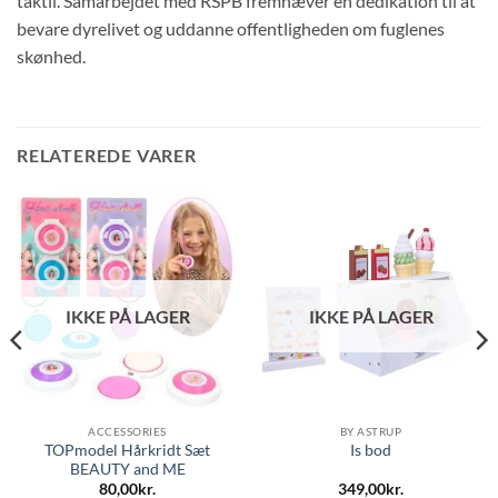
taktil. Samarbejdet med RSPB fremhæver en dedikation til at
bevare dyrelivet og uddanne offentligheden om fuglenes
skønhed.
RELATEREDE VARER
IKKE PÅ LAGER
IKKE PÅ LAGER
ACCESSORIES
BY ASTRUP
TOPmodel Hårkridt Sæt
Is bod
BEAUTY and ME
80,00
kr.
349,00
kr.