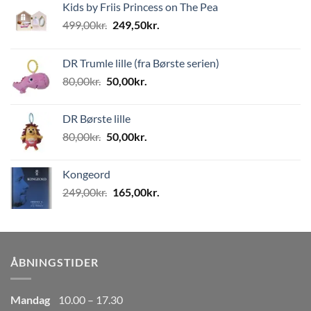
Kids by Friis Princess on The Pea
Den
Den
499,00
kr.
249,50
kr.
oprindelige
aktuelle
pris
pris
DR Trumle lille (fra Børste serien)
var:
er:
Den
Den
80,00
kr.
50,00
kr.
499,00kr..
249,50kr..
oprindelige
aktuelle
pris
pris
DR Børste lille
var:
er:
Den
Den
80,00
kr.
50,00
kr.
80,00kr..
50,00kr..
oprindelige
aktuelle
pris
pris
Kongeord
var:
er:
Den
Den
249,00
kr.
165,00
kr.
80,00kr..
50,00kr..
oprindelige
aktuelle
pris
pris
var:
er:
249,00kr..
165,00kr..
ÅBNINGSTIDER
Mandag
10.00 – 17.30