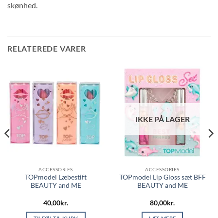
skønhed.
RELATEREDE VARER
IKKE PÅ LAGER
ACCESSORIES
ACCESSORIES
TOPmodel Læbestift
TOPmodel Lip Gloss sæt BFF
BEAUTY and ME
BEAUTY and ME
40,00
kr.
80,00
kr.