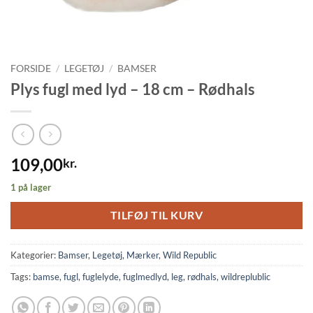
FORSIDE
/
LEGETØJ
/
BAMSER
Plys fugl med lyd – 18 cm – Rødhals
109,00
kr.
1 på lager
TILFØJ TIL KURV
Kategorier:
Bamser
,
Legetøj
,
Mærker
,
Wild Republic
Tags:
bamse
,
fugl
,
fuglelyde
,
fuglmedlyd
,
leg
,
rødhals
,
wildreplublic