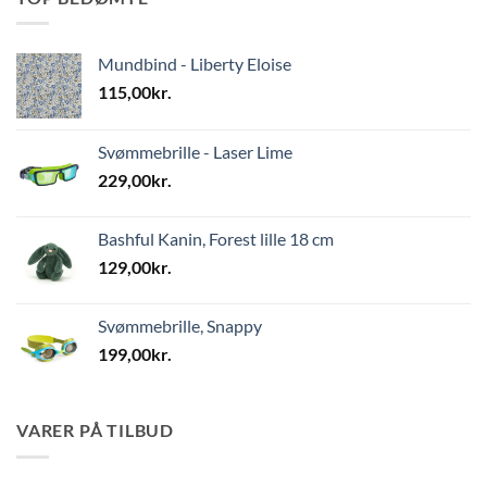
Mundbind - Liberty Eloise
115,00
kr.
Svømmebrille - Laser Lime
229,00
kr.
Bashful Kanin, Forest lille 18 cm
129,00
kr.
Svømmebrille, Snappy
199,00
kr.
VARER PÅ TILBUD