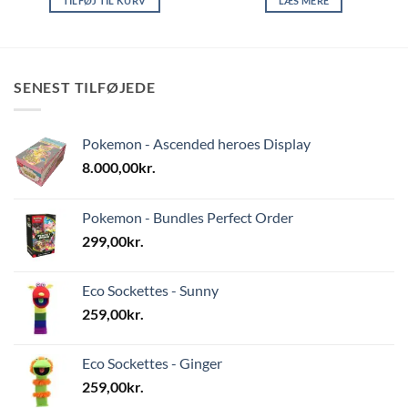
TILFØJ TIL KURV
LÆS MERE
SENEST TILFØJEDE
Pokemon - Ascended heroes Display
8.000,00
kr.
Pokemon - Bundles Perfect Order
299,00
kr.
Eco Sockettes - Sunny
259,00
kr.
Eco Sockettes - Ginger
259,00
kr.