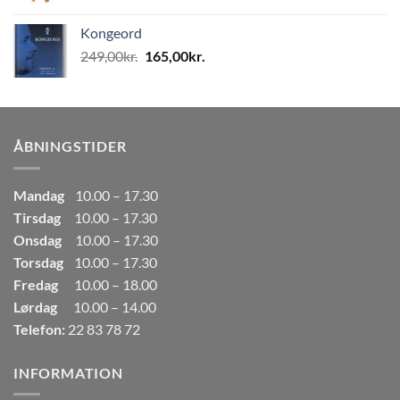
oprindelige
aktuelle
pris
pris
Kongeord
var:
er:
Den
Den
249,00
kr.
165,00
kr.
80,00kr..
50,00kr..
oprindelige
aktuelle
pris
pris
var:
er:
249,00kr..
165,00kr..
ÅBNINGSTIDER
Mandag
10.00 – 17.30
Tirsdag
10.00 – 17.30
Onsdag
10.00 – 17.30
Torsdag
10.00 – 17.30
Fredag
10.00 – 18.00
Lørdag
10.00 – 14.00
Telefon:
22 83 78 72
INFORMATION