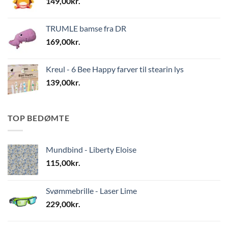
149,00
kr.
TRUMLE bamse fra DR
169,00
kr.
Kreul - 6 Bee Happy farver til stearin lys
139,00
kr.
TOP BEDØMTE
Mundbind - Liberty Eloise
115,00
kr.
Svømmebrille - Laser Lime
229,00
kr.