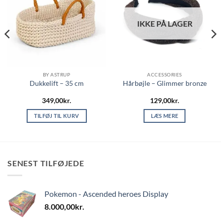
IKKE PÅ LAGER
BY ASTRUP
ACCESSORIES
Dukkelift – 35 cm
Hårbøjle – Glimmer bronze
349,00
kr.
129,00
kr.
TILFØJ TIL KURV
LÆS MERE
SENEST TILFØJEDE
Pokemon - Ascended heroes Display
8.000,00
kr.