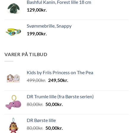
Bashful Kanin, Forest lille 18 cm
129,00
kr.
Svømmebrille, Snappy
199,00
kr.
VARER PÅ TILBUD
Kids by Friis Princess on The Pea
Den
Den
499,00
kr.
249,50
kr.
oprindelige
aktuelle
pris
pris
DR Trumle lille (fra Børste serien)
var:
er:
Den
Den
80,00
kr.
50,00
kr.
499,00kr..
249,50kr..
oprindelige
aktuelle
pris
pris
DR Børste lille
var:
er:
Den
Den
80,00
kr.
50,00
kr.
80,00kr..
50,00kr..