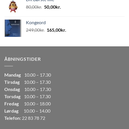
var:
er:
Den
Den
80,00
kr.
50,00
kr.
80,00kr..
50,00kr..
oprindelige
aktuelle
pris
pris
Kongeord
var:
er:
Den
Den
249,00
kr.
165,00
kr.
80,00kr..
50,00kr..
oprindelige
aktuelle
pris
pris
var:
er:
249,00kr..
165,00kr..
ÅBNINGSTIDER
Mandag
10.00 – 17.30
Tirsdag
10.00 – 17.30
Onsdag
10.00 – 17.30
Torsdag
10.00 – 17.30
Fredag
10.00 – 18.00
Lørdag
10.00 – 14.00
Telefon:
22 83 78 72