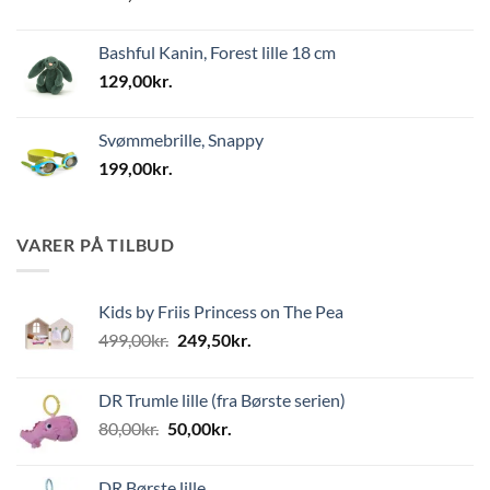
Bashful Kanin, Forest lille 18 cm
129,00
kr.
Svømmebrille, Snappy
199,00
kr.
VARER PÅ TILBUD
Kids by Friis Princess on The Pea
Den
Den
499,00
kr.
249,50
kr.
oprindelige
aktuelle
pris
pris
DR Trumle lille (fra Børste serien)
var:
er:
Den
Den
80,00
kr.
50,00
kr.
499,00kr..
249,50kr..
oprindelige
aktuelle
pris
pris
DR Børste lille