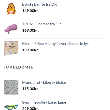
Børste bamse fra DR
149,00
kr.
TRUMLE bamse fra DR
169,00
kr.
Kreul - 6 Bee Happy farver til stearin lys
139,00
kr.
TOP BEDØMTE
Mundbind - Liberty Eloise
115,00
kr.
Svømmebrille - Laser Lime
229,00
kr.