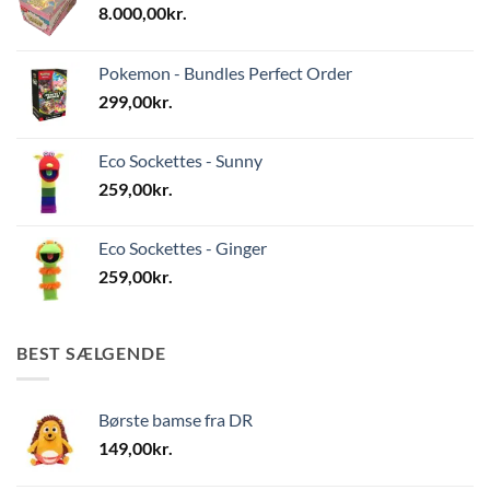
8.000,00
kr.
Pokemon - Bundles Perfect Order
299,00
kr.
Eco Sockettes - Sunny
259,00
kr.
Eco Sockettes - Ginger
259,00
kr.
BEST SÆLGENDE
Børste bamse fra DR
149,00
kr.