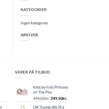
KATEGORIER
Ingen kategorier
ARKIVER
VARER PÅ TILBUD
Kids by Friis Princess
on The Pea
Den
Den
499,00
kr.
249,50
kr.
oprindelige
aktuelle
er
DR Trumle lille (fra
pris
pris