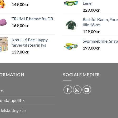
Lime
149,00
kr.
229,00
kr.
TRUMLE bamse fra DR
Bashful Kanin, Fore
lille 18 cm
169,00
kr.
129,00
kr.
Kreul - 6 Bee Happy
Svømmebrille, Sna
farver til stearin lys
199,00
kr.
139,00
kr.
FORMATION
SOCIALE MEDIER
os
ondatapolitik
elsbetingelser