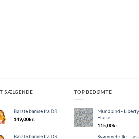
ST SÆLGENDE
TOP BEDØMTE
Børste bamse fra DR
Mundbind - Liberty
Eloise
149,00
kr.
115,00
kr.
Børste bamse fra DR
Svømmebrille - Las