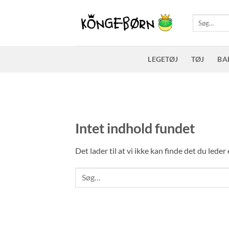
Fortsæt
til
Søg
efter:
indhold
LEGETØJ
TØJ
BA
Intet indhold fundet
Det lader til at vi ikke kan finde det du lede