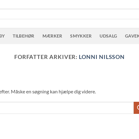
BY
TILBEHØR
MÆRKER
SMYKKER
UDSALG
GAVE
FORFATTER ARKIVER:
LONNI NILSSON
r efter. Måske en søgning kan hjælpe dig videre.