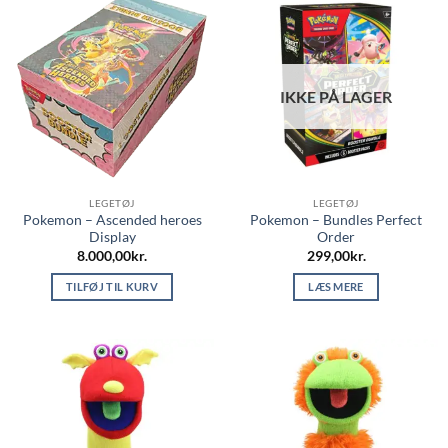
IKKE PÅ LAGER
LEGETØJ
LEGETØJ
Pokemon – Ascended heroes
Pokemon – Bundles Perfect
Display
Order
8.000,00
kr.
299,00
kr.
TILFØJ TIL KURV
LÆS MERE