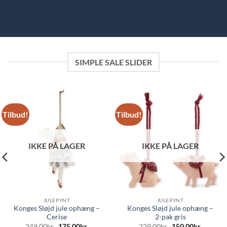
SIMPLE SALE SLIDER
Tilbud!
Tilbud!
IKKE PÅ LAGER
IKKE PÅ LAGER
JULEPYNT
JULEPYNT
Konges Sløjd jule ophæng –
Konges Sløjd jule ophæng –
Cerise
2-pak gris
Den
Den
Den
Den
249,00
kr.
175,00
kr.
229,00
kr.
150,00
kr.