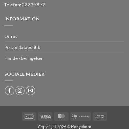
Telefon:
22 83 78 72
INFORMATION
Om os
Persondatapolitik
Handelsbetingelser
SOCIALE MEDIER
DanKort
Visa
MasterCard
MobilePay
Cash
On
Copyright 2026 ©
Kongebørn