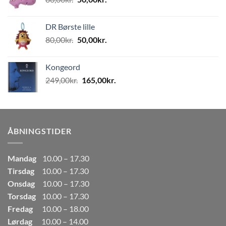
499,00kr..
249,50kr..
oprindelige
aktuelle
pris
pris
DR Børste lille
var:
er:
Den
Den
80,00
kr.
50,00
kr.
80,00kr..
50,00kr..
oprindelige
aktuelle
pris
pris
Kongeord
var:
er:
Den
Den
249,00
kr.
165,00
kr.
80,00kr..
50,00kr..
oprindelige
aktuelle
pris
pris
var:
er:
249,00kr..
165,00kr..
ÅBNINGSTIDER
Mandag
10.00 – 17.30
Tirsdag
10.00 – 17.30
Onsdag
10.00 – 17.30
Torsdag
10.00 – 17.30
Fredag
10.00 – 18.00
Lørdag
10.00 – 14.00