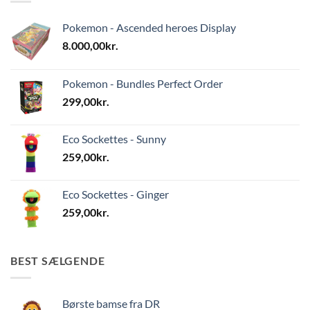
Pokemon - Ascended heroes Display
8.000,00
kr.
Pokemon - Bundles Perfect Order
299,00
kr.
Eco Sockettes - Sunny
259,00
kr.
Eco Sockettes - Ginger
259,00
kr.
BEST SÆLGENDE
Børste bamse fra DR