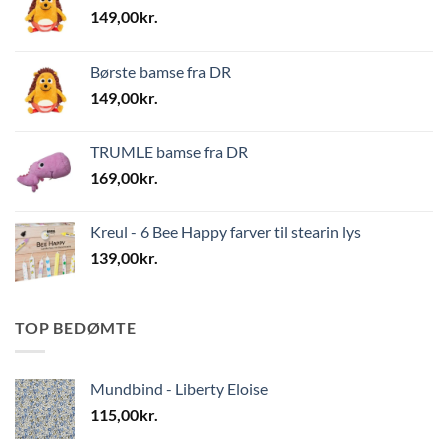
149,00
kr.
Børste bamse fra DR
149,00
kr.
TRUMLE bamse fra DR
169,00
kr.
Kreul - 6 Bee Happy farver til stearin lys
139,00
kr.
TOP BEDØMTE
Mundbind - Liberty Eloise
115,00
kr.