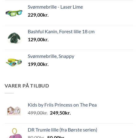
Svømmebrille - Laser Lime
229,00
kr.
Bashful Kanin, Forest lille 18 cm
129,00
kr.
Svømmebrille, Snappy
199,00
kr.
VARER PÅ TILBUD
Kids by Friis Princess on The Pea
Den
Den
499,00
kr.
249,50
kr.
oprindelige
aktuelle
pris
pris
DR Trumle lille (fra Børste serien)
var:
er:
Den
Den
80,00
kr.
50,00
kr.