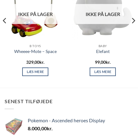
IKKE PÅ LAGER
IKKE PÅ LAGER
B TOYS
BABY
Wheeee-Mote – Space
Elefant
329,00
kr.
99,00
kr.
LÆS MERE
LÆS MERE
SENEST TILFØJEDE
Pokemon - Ascended heroes Display
8.000,00
kr.