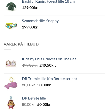
Bashful Kanin, Forest lille 18 cm
129,00
kr.
Svømmebrille, Snappy
199,00
kr.
VARER PÅ TILBUD
Kids by Friis Princess on The Pea
Den
Den
499,00
kr.
249,50
kr.
oprindelige
aktuelle
pris
pris
DR Trumle lille (fra Børste serien)
var:
er:
Den
Den
80,00
kr.
50,00
kr.
499,00kr..
249,50kr..
oprindelige
aktuelle
pris
pris
DR Børste lille
var:
er:
Den
Den
80,00
kr.
50,00
kr.
80,00kr..
50,00kr..