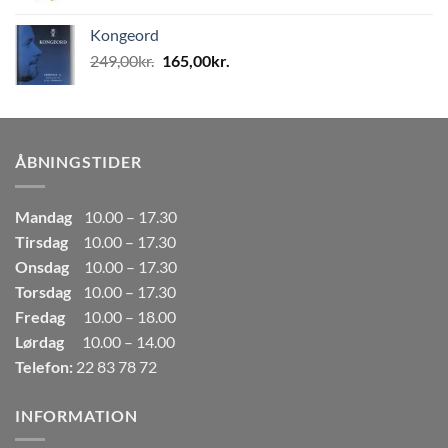
oprindelige
aktuelle
pris
pris
Kongeord
var:
er:
Den
Den
249,00
kr.
165,00
kr.
80,00kr..
50,00kr..
oprindelige
aktuelle
pris
pris
var:
er:
249,00kr..
165,00kr..
ÅBNINGSTIDER
Mandag
10.00 – 17.30
Tirsdag
10.00 – 17.30
Onsdag
10.00 – 17.30
Torsdag
10.00 – 17.30
Fredag
10.00 – 18.00
Lørdag
10.00 – 14.00
Telefon:
22 83 78 72
INFORMATION