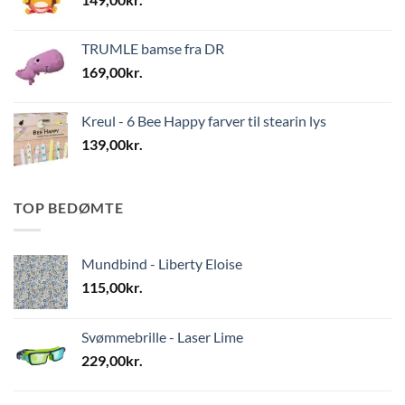
TRUMLE bamse fra DR
169,00
kr.
Kreul - 6 Bee Happy farver til stearin lys
139,00
kr.
TOP BEDØMTE
Mundbind - Liberty Eloise
115,00
kr.
Svømmebrille - Laser Lime
229,00
kr.