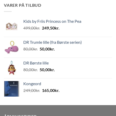
VARER PÅ TILBUD
Kids by Friis Princess on The Pea
Den
Den
499,00
kr.
249,50
kr.
oprindelige
aktuelle
pris
pris
DR Trumle lille (fra Børste serien)
var:
er:
Den
Den
80,00
kr.
50,00
kr.
499,00kr..
249,50kr..
oprindelige
aktuelle
pris
pris
DR Børste lille
var:
er:
Den
Den
80,00
kr.
50,00
kr.
80,00kr..
50,00kr..
oprindelige
aktuelle
pris
pris
Kongeord
var:
er:
Den
Den
249,00
kr.
165,00
kr.
80,00kr..
50,00kr..
oprindelige
aktuelle
pris
pris
var:
er:
249,00kr..
165,00kr..