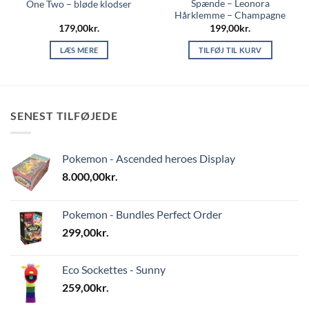
Spænde – Leonora
One Two – bløde klodser
Hårklemme – Champagne
179,00
kr.
199,00
kr.
LÆS MERE
TILFØJ TIL KURV
SENEST TILFØJEDE
Pokemon - Ascended heroes Display
8.000,00
kr.
Pokemon - Bundles Perfect Order
299,00
kr.
Eco Sockettes - Sunny
259,00
kr.