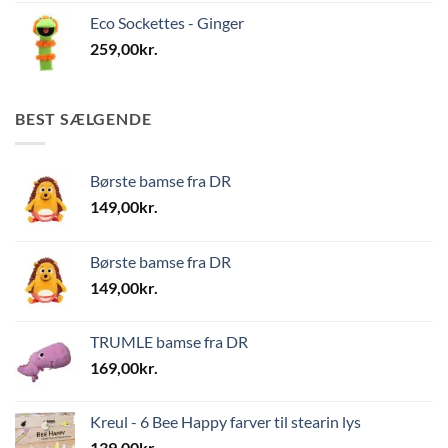
Eco Sockettes - Ginger
259,00
kr.
BEST SÆLGENDE
Børste bamse fra DR
149,00
kr.
Børste bamse fra DR
149,00
kr.
TRUMLE bamse fra DR
169,00
kr.
Kreul - 6 Bee Happy farver til stearin lys
139,00
kr.