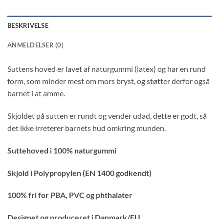
BESKRIVELSE
ANMELDELSER (0)
Suttens hoved er lavet af naturgummi (latex) og har en rund
form, som minder mest om mors bryst, og støtter derfor også
barnet i at amme.
Skjoldet på sutten er rundt og vender udad, dette er godt, så
det ikke irreterer barnets hud omkring munden.
Suttehoved i 100% naturgummi
Skjold i Polypropylen (EN 1400 godkendt)
100% fri for PBA, PVC og phthalater
Designet og produceret i Danmark/EU