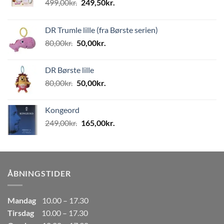
Den
Den
499,00
kr.
249,50
kr.
oprindelige
aktuelle
pris
pris
DR Trumle lille (fra Børste serien)
var:
er:
Den
Den
80,00
kr.
50,00
kr.
499,00kr..
249,50kr..
oprindelige
aktuelle
pris
pris
DR Børste lille
var:
er:
Den
Den
80,00
kr.
50,00
kr.
80,00kr..
50,00kr..
oprindelige
aktuelle
pris
pris
Kongeord
var:
er:
Den
Den
249,00
kr.
165,00
kr.
80,00kr..
50,00kr..
oprindelige
aktuelle
pris
pris
var:
er:
249,00kr..
165,00kr..
ÅBNINGSTIDER
Mandag
10.00 – 17.30
Tirsdag
10.00 – 17.30