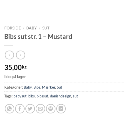
FORSIDE
/
BABY
/
SUT
Bibs sut str. 1 – Mustard
35,00
kr.
Ikke på lager
Kategorier:
Baby
,
Bibs
,
Mærker
,
Sut
Tags:
babysut
,
bibs
,
bibssut
,
danishdesign
,
sut