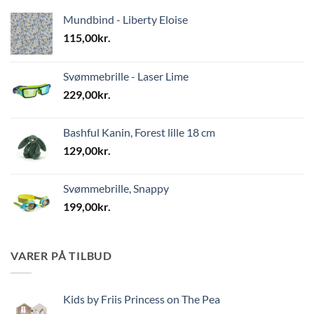
Mundbind - Liberty Eloise
115,00
kr.
Svømmebrille - Laser Lime
229,00
kr.
Bashful Kanin, Forest lille 18 cm
129,00
kr.
Svømmebrille, Snappy
199,00
kr.
VARER PÅ TILBUD
Kids by Friis Princess on The Pea