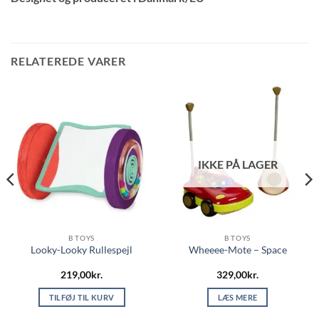
RELATEREDE VARER
IKKE PÅ LAGER
B TOYS
B TOYS
Looky-Looky Rullespejl
Wheeee-Mote – Space
219,00
kr.
329,00
kr.
TILFØJ TIL KURV
LÆS MERE