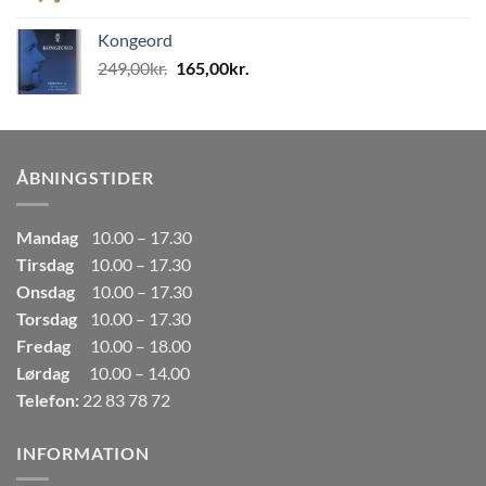
oprindelige
aktuelle
pris
pris
Kongeord
var:
er:
Den
Den
249,00
kr.
165,00
kr.
80,00kr..
50,00kr..
oprindelige
aktuelle
pris
pris
var:
er:
249,00kr..
165,00kr..
ÅBNINGSTIDER
Mandag
10.00 – 17.30
Tirsdag
10.00 – 17.30
Onsdag
10.00 – 17.30
Torsdag
10.00 – 17.30
Fredag
10.00 – 18.00
Lørdag
10.00 – 14.00
Telefon:
22 83 78 72
INFORMATION