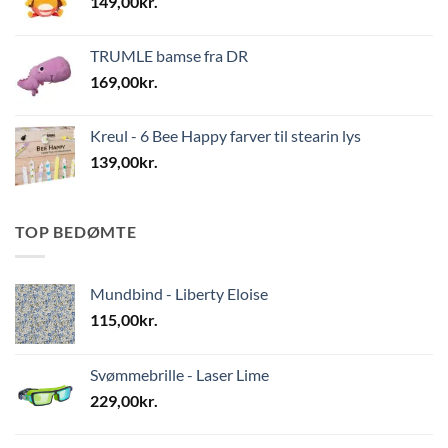
149,00
kr.
TRUMLE bamse fra DR
169,00
kr.
Kreul - 6 Bee Happy farver til stearin lys
139,00
kr.
TOP BEDØMTE
Mundbind - Liberty Eloise
115,00
kr.
Svømmebrille - Laser Lime
229,00
kr.