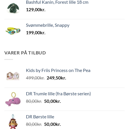
Bashful Kanin, Forest lille 18 cm
129,00
kr.
Svømmebrille, Snappy
199,00
kr.
VARER PÅ TILBUD
Kids by Friis Princess on The Pea
Den
Den
499,00
kr.
249,50
kr.
oprindelige
aktuelle
pris
pris
DR Trumle lille (fra Børste serien)
var:
er:
Den
Den
80,00
kr.
50,00
kr.
499,00kr..
249,50kr..
oprindelige
aktuelle
pris
pris
DR Børste lille
var:
er:
Den
Den
80,00
kr.
50,00
kr.
80,00kr..
50,00kr..