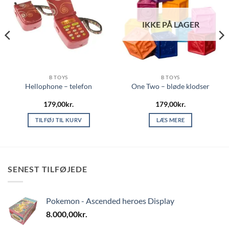
IKKE PÅ LAGER
B TOYS
B TOYS
Hellophone – telefon
One Two – bløde klodser
179,00
kr.
179,00
kr.
TILFØJ TIL KURV
LÆS MERE
SENEST TILFØJEDE
Pokemon - Ascended heroes Display
8.000,00
kr.