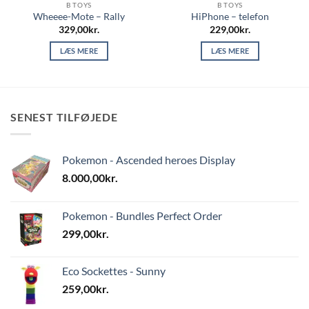
B TOYS
B TOYS
Wheeee-Mote – Rally
HiPhone – telefon
329,00
kr.
229,00
kr.
LÆS MERE
LÆS MERE
SENEST TILFØJEDE
Pokemon - Ascended heroes Display
8.000,00
kr.
Pokemon - Bundles Perfect Order
299,00
kr.
Eco Sockettes - Sunny
259,00
kr.