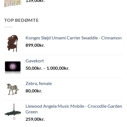
139,00
kr.
TOP BEDØMTE
Konges Sløjd Umami Carrier Swaddle - Cinnamon
899,00
kr.
Gavekort
Prisinterval:
50,00
kr.
–
1.000,00
kr.
50,00kr.
til
Zebra, female
1.000,00kr.
80,00
kr.
Liewood Angela Music Mobile - Crocodile Garden
Green
259,00
kr.