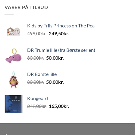
VARER PÅ TILBUD
Kids by Friis Princess on The Pea
Den
Den
499,00
kr.
249,50
kr.
oprindelige
aktuelle
pris
pris
DR Trumle lille (fra Børste serien)
var:
er:
Den
Den
80,00
kr.
50,00
kr.
499,00kr..
249,50kr..
oprindelige
aktuelle
pris
pris
DR Børste lille
var:
er:
Den
Den
80,00
kr.
50,00
kr.
80,00kr..
50,00kr..
oprindelige
aktuelle
pris
pris
Kongeord
var:
er:
Den
Den
249,00
kr.
165,00
kr.
80,00kr..
50,00kr..
oprindelige
aktuelle
pris
pris
var:
er:
249,00kr..
165,00kr..