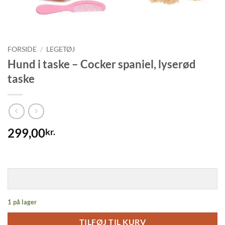
FORSIDE
/
LEGETØJ
Hund i taske – Cocker spaniel, lyserød
taske
299,00
kr.
1 på lager
TILFØJ TIL KURV