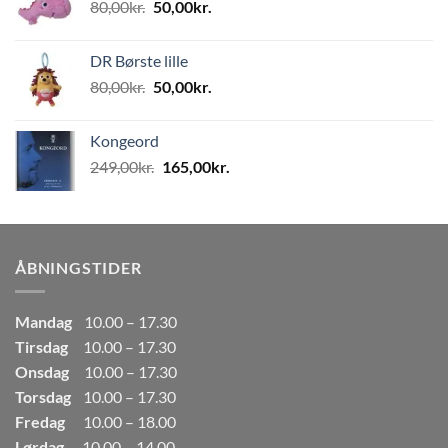
Den
Den
80,00
kr.
50,00
kr.
499,00kr..
249,50kr..
oprindelige
aktuelle
pris
pris
DR Børste lille
var:
er:
Den
Den
80,00
kr.
50,00
kr.
80,00kr..
50,00kr..
oprindelige
aktuelle
pris
pris
Kongeord
var:
er:
Den
Den
249,00
kr.
165,00
kr.
80,00kr..
50,00kr..
oprindelige
aktuelle
pris
pris
var:
er:
249,00kr..
165,00kr..
ÅBNINGSTIDER
Mandag
10.00 – 17.30
Tirsdag
10.00 – 17.30
Onsdag
10.00 – 17.30
Torsdag
10.00 – 17.30
Fredag
10.00 – 18.00
Lørdag
10.00 – 14.00