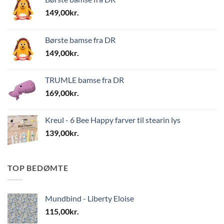
149,00
kr.
Børste bamse fra DR
149,00
kr.
TRUMLE bamse fra DR
169,00
kr.
Kreul - 6 Bee Happy farver til stearin lys
139,00
kr.
TOP BEDØMTE
Mundbind - Liberty Eloise
115,00
kr.