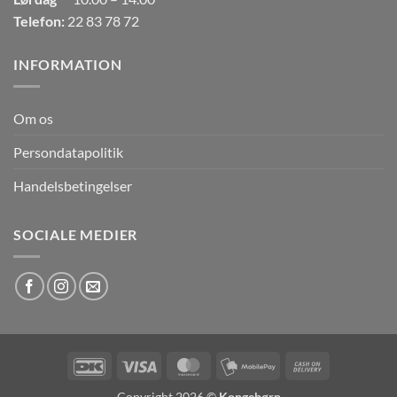
Telefon:
22 83 78 72
INFORMATION
Om os
Persondatapolitik
Handelsbetingelser
SOCIALE MEDIER
DanKort
Visa
MasterCard
MobilePay
Cash
On
Copyright 2026 ©
Kongebørn