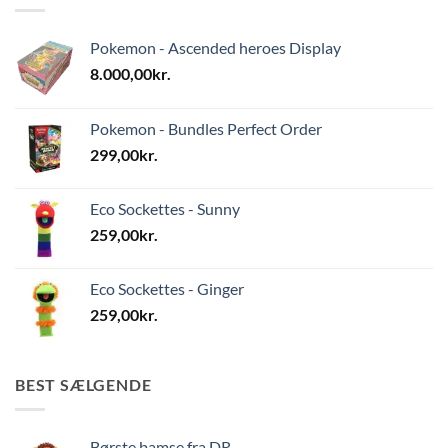
Pokemon - Ascended heroes Display
8.000,00
kr.
Pokemon - Bundles Perfect Order
299,00
kr.
Eco Sockettes - Sunny
259,00
kr.
Eco Sockettes - Ginger
259,00
kr.
BEST SÆLGENDE
Børste bamse fra DR