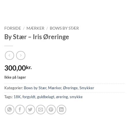
FORSIDE
/
MÆRKER
/
BOWS BY STÆR
By Stær – Iris Øreringe
300,00
kr.
Ikke på lager
Kategorier:
Bows by Stær
,
Mærker
,
Øreringe
,
Smykker
Tags:
18K
,
forgyldt
,
guldbelagt
,
ørering
,
smykke