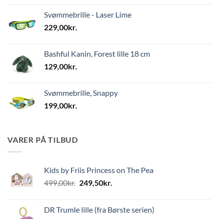
Svømmebrille - Laser Lime
229,00
kr.
Bashful Kanin, Forest lille 18 cm
129,00
kr.
Svømmebrille, Snappy
199,00
kr.
VARER PÅ TILBUD
Kids by Friis Princess on The Pea
Den
Den
499,00
kr.
249,50
kr.
oprindelige
aktuelle
pris
pris
DR Trumle lille (fra Børste serien)
var:
er: