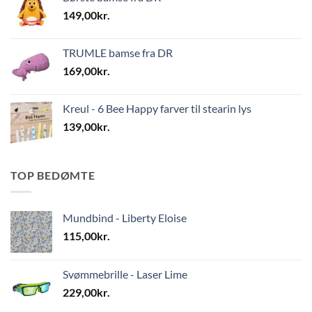
149,00
kr.
TRUMLE bamse fra DR
169,00
kr.
Kreul - 6 Bee Happy farver til stearin lys
139,00
kr.
TOP BEDØMTE
Mundbind - Liberty Eloise
115,00
kr.
Svømmebrille - Laser Lime
229,00
kr.