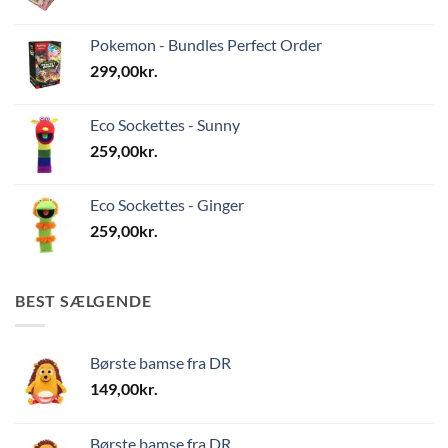
Pokemon - Bundles Perfect Order
299,00
kr.
Eco Sockettes - Sunny
259,00
kr.
Eco Sockettes - Ginger
259,00
kr.
BEST SÆLGENDE
Børste bamse fra DR
149,00
kr.
Børste bamse fra DR