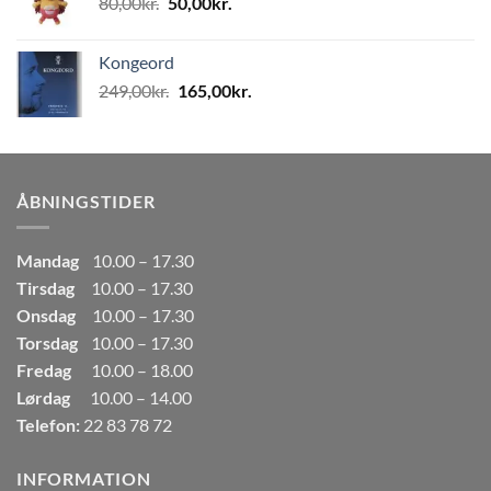
Den
Den
80,00
kr.
50,00
kr.
80,00kr..
50,00kr..
oprindelige
aktuelle
pris
pris
Kongeord
var:
er:
Den
Den
249,00
kr.
165,00
kr.
80,00kr..
50,00kr..
oprindelige
aktuelle
pris
pris
var:
er:
249,00kr..
165,00kr..
ÅBNINGSTIDER
Mandag
10.00 – 17.30
Tirsdag
10.00 – 17.30
Onsdag
10.00 – 17.30
Torsdag
10.00 – 17.30
Fredag
10.00 – 18.00
Lørdag
10.00 – 14.00
Telefon:
22 83 78 72
INFORMATION