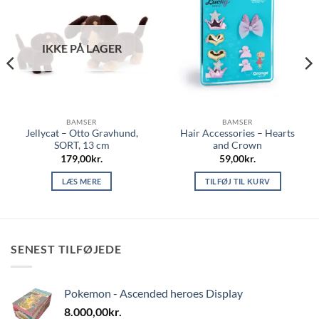
IKKE PÅ LAGER
BAMSER
BAMSER
Jellycat – Otto Gravhund,
Hair Accessories – Hearts
SORT, 13 cm
and Crown
179,00
kr.
59,00
kr.
LÆS MERE
TILFØJ TIL KURV
SENEST TILFØJEDE
Pokemon - Ascended heroes Display
8.000,00
kr.