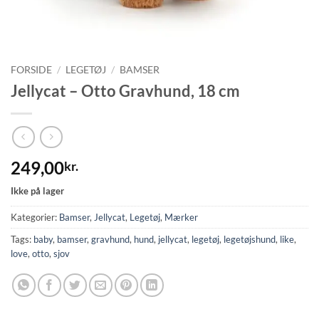
FORSIDE
/
LEGETØJ
/
BAMSER
Jellycat – Otto Gravhund, 18 cm
249,00
kr.
Ikke på lager
Kategorier:
Bamser
,
Jellycat
,
Legetøj
,
Mærker
Tags:
baby
,
bamser
,
gravhund
,
hund
,
jellycat
,
legetøj
,
legetøjshund
,
like
,
love
,
otto
,
sjov