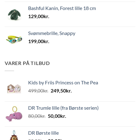
Bashful Kanin, Forest lille 18 cm
129,00
kr.
Svømmebrille, Snappy
199,00
kr.
VARER PÅ TILBUD
Kids by Friis Princess on The Pea
Den
Den
499,00
kr.
249,50
kr.
oprindelige
aktuelle
pris
pris
DR Trumle lille (fra Børste serien)
var:
er:
Den
Den
80,00
kr.
50,00
kr.
499,00kr..
249,50kr..
oprindelige
aktuelle
pris
pris
DR Børste lille
var:
er: