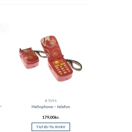
B TOYS
–
Hellophone – telefon
179,00
kr.
TILFØJ TIL KURV