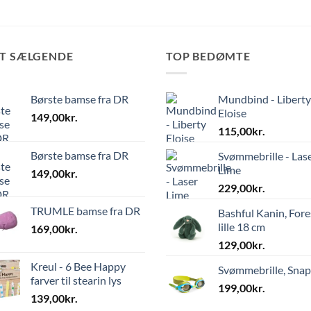
ST SÆLGENDE
TOP BEDØMTE
Børste bamse fra DR
Mundbind - Liberty
Eloise
149,00
kr.
115,00
kr.
Børste bamse fra DR
Svømmebrille - Las
Lime
149,00
kr.
229,00
kr.
TRUMLE bamse fra DR
Bashful Kanin, Fore
lille 18 cm
169,00
kr.
129,00
kr.
Kreul - 6 Bee Happy
Svømmebrille, Sna
farver til stearin lys
199,00
kr.
139,00
kr.