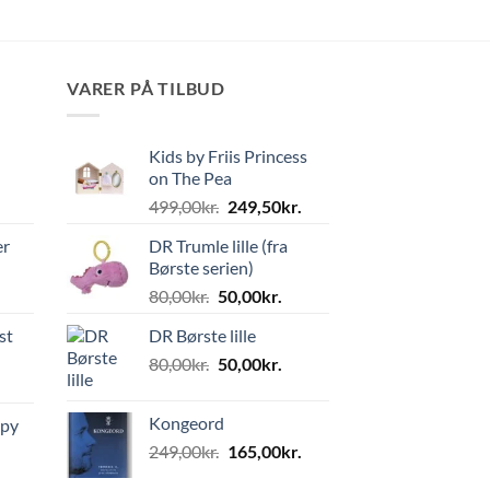
VARER PÅ TILBUD
Kids by Friis Princess
on The Pea
Den
Den
499,00
kr.
249,50
kr.
oprindelige
aktuelle
er
DR Trumle lille (fra
pris
pris
Børste serien)
var:
er:
Den
Den
80,00
kr.
50,00
kr.
499,00kr..
249,50kr..
oprindelige
aktuelle
st
DR Børste lille
pris
pris
Den
Den
80,00
kr.
var:
50,00
kr.
er:
oprindelige
aktuelle
80,00kr..
50,00kr..
pris
pris
Kongeord
ppy
var:
er:
Den
Den
249,00
kr.
165,00
kr.
80,00kr..
50,00kr..
oprindelige
aktuelle