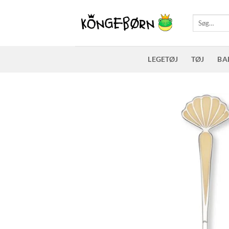
Fortsæt
til
Søg
efter:
indhold
LEGETØJ
TØJ
BA