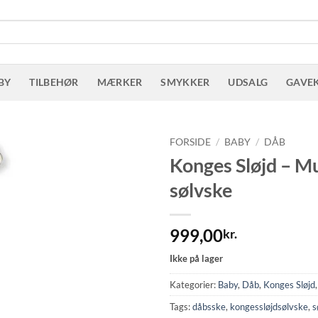
BY
TILBEHØR
MÆRKER
SMYKKER
UDSALG
GAVE
FORSIDE
/
BABY
/
DÅB
Konges Sløjd – M
sølvske
999,00
kr.
Ikke på lager
Kategorier:
Baby
,
Dåb
,
Konges Sløjd
Tags:
dåbsske
,
kongessløjdsølvske
,
s