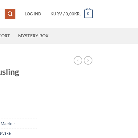
0
LOG IND
KURV /
0,00
KR.
KORT
MYSTERY BOX
usling
,
Mærker
ølvske