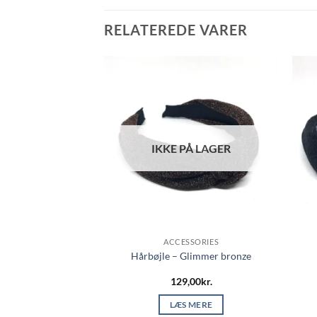
RELATEREDE VARER
Å LAGER
IKKE PÅ LAGER
TOYS
ACCESSORIES
gnetavle – Rød
Hårbøjle – Glimmer bronze
,00
kr.
129,00
kr.
 MERE
LÆS MERE