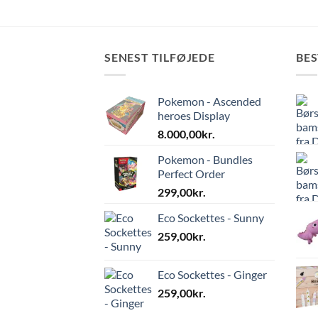
SENEST TILFØJEDE
BE
Pokemon - Ascended
heroes Display
8.000,00
kr.
Pokemon - Bundles
Perfect Order
299,00
kr.
Eco Sockettes - Sunny
259,00
kr.
Eco Sockettes - Ginger
259,00
kr.