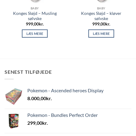
BABY
BABY
Konges Sløjd – Musling
Konges Sløjd – kløver
sølvske
sølvske
999,00
kr.
999,00
kr.
LÆS MERE
LÆS MERE
SENEST TILFØJEDE
Pokemon - Ascended heroes Display
8.000,00
kr.
Pokemon - Bundles Perfect Order
299,00
kr.