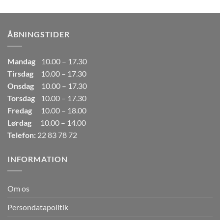
pris
pris
var:
er:
249,00kr..
165,00kr..
ÅBNINGSTIDER
Mandag
10.00 – 17.30
Tirsdag
10.00 – 17.30
Onsdag
10.00 – 17.30
Torsdag
10.00 – 17.30
Fredag
10.00 – 18.00
Lørdag
10.00 – 14.00
Telefon:
22 83 78 72
INFORMATION
Om os
Persondatapolitik