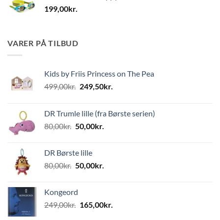
199,00
kr.
VARER PÅ TILBUD
Kids by Friis Princess on The Pea
Den
Den
499,00
kr.
249,50
kr.
oprindelige
aktuelle
pris
pris
DR Trumle lille (fra Børste serien)
var:
er:
Den
Den
80,00
kr.
50,00
kr.
499,00kr..
249,50kr..
oprindelige
aktuelle
pris
pris
DR Børste lille
var:
er:
Den
Den
80,00
kr.
50,00
kr.
80,00kr..
50,00kr..
oprindelige
aktuelle
pris
pris
Kongeord
var:
er:
Den
Den
249,00
kr.
165,00
kr.
80,00kr..
50,00kr..
oprindelige
aktuelle