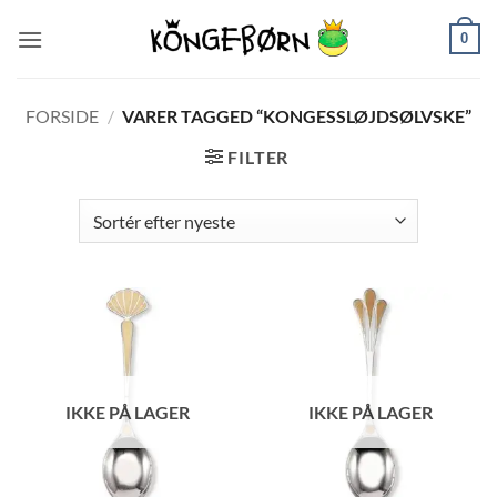
Fortsæt
0
til
indhold
FORSIDE
/
VARER TAGGED “KONGESSLØJDSØLVSKE”
FILTER
IKKE PÅ LAGER
IKKE PÅ LAGER