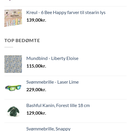
Kreul - 6 Bee Happy farver til stearin lys
139,00
kr.
TOP BEDØMTE
Mundbind - Liberty Eloise
115,00
kr.
Svømmebrille - Laser Lime
229,00
kr.
Bashful Kanin, Forest lille 18 cm
129,00
kr.
Svømmebrille, Snappy