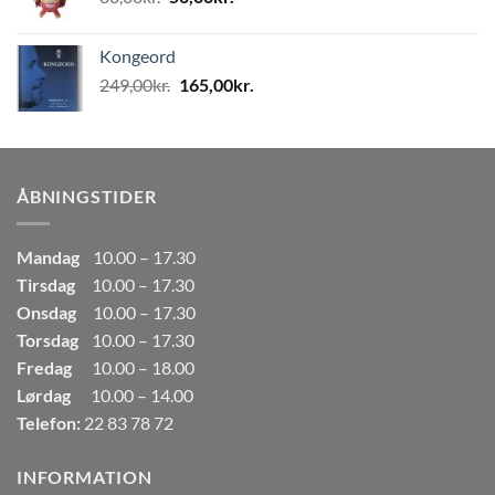
oprindelige
aktuelle
pris
pris
Kongeord
var:
er:
Den
Den
249,00
kr.
165,00
kr.
80,00kr..
50,00kr..
oprindelige
aktuelle
pris
pris
var:
er:
249,00kr..
165,00kr..
ÅBNINGSTIDER
Mandag
10.00 – 17.30
Tirsdag
10.00 – 17.30
Onsdag
10.00 – 17.30
Torsdag
10.00 – 17.30
Fredag
10.00 – 18.00
Lørdag
10.00 – 14.00
Telefon:
22 83 78 72
INFORMATION