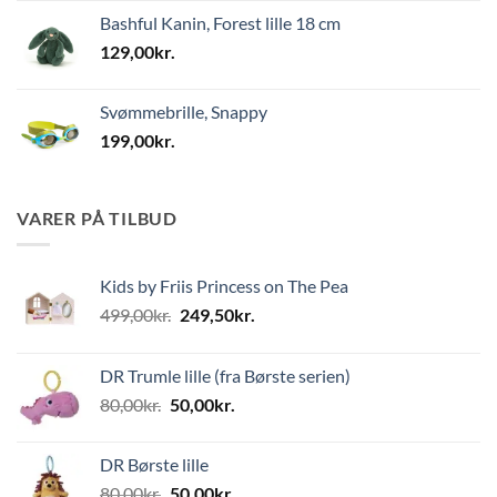
Bashful Kanin, Forest lille 18 cm
129,00
kr.
Svømmebrille, Snappy
199,00
kr.
VARER PÅ TILBUD
Kids by Friis Princess on The Pea
Den
Den
499,00
kr.
249,50
kr.
oprindelige
aktuelle
pris
pris
DR Trumle lille (fra Børste serien)
var:
er:
Den
Den
80,00
kr.
50,00
kr.
499,00kr..
249,50kr..
oprindelige
aktuelle
pris
pris
DR Børste lille
var:
er:
Den
Den
80,00
kr.
50,00
kr.
80,00kr..
50,00kr..