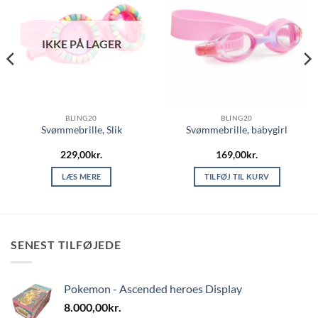
IKKE PÅ LAGER
BLING20
BLING20
Svømmebrille, Slik
Svømmebrille, babygirl
229,00
kr.
169,00
kr.
LÆS MERE
TILFØJ TIL KURV
SENEST TILFØJEDE
Pokemon - Ascended heroes Display
8.000,00
kr.