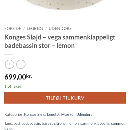
FORSIDE
/
LEGETØJ
/
UDENDØRS
Konges Sløjd – vega sammenklappeligt
badebassin stor – lemon
699,00
kr.
1 på lager
TILFØJ TIL KURV
Kategorier:
Konges Sløjd
,
Legetøj
,
Mærker
,
Udendørs
Tags:
bad
,
badebassin
,
bassin
,
citroner
,
lemon
,
sammenklappelig
,
sommer
,
vand