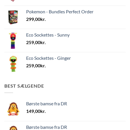
Pokemon - Bundles Perfect Order
299,00
kr.
Eco Sockettes - Sunny
259,00
kr.
Eco Sockettes - Ginger
259,00
kr.
BEST SÆLGENDE
Børste bamse fra DR
149,00
kr.
Børste bamse fra DR