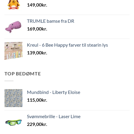
149,00
kr.
TRUMLE bamse fra DR
169,00
kr.
Kreul - 6 Bee Happy farver til stearin lys
139,00
kr.
TOP BEDØMTE
Mundbind - Liberty Eloise
115,00
kr.
Svømmebrille - Laser Lime
229,00
kr.