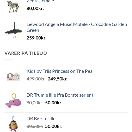
Zebra, female
1.000,00kr.
80,00
kr.
Liewood Angela Music Mobile - Crocodile Garden
Green
259,00
kr.
VARER PÅ TILBUD
Kids by Friis Princess on The Pea
Den
Den
499,00
kr.
249,50
kr.
oprindelige
aktuelle
pris
pris
DR Trumle lille (fra Børste serien)
var:
er:
Den
Den
80,00
kr.
50,00
kr.
499,00kr..
249,50kr..
oprindelige
aktuelle
pris
pris
DR Børste lille
var:
er:
Den
Den
80,00
kr.
50,00
kr.
80,00kr..
50,00kr..
oprindelige
aktuelle