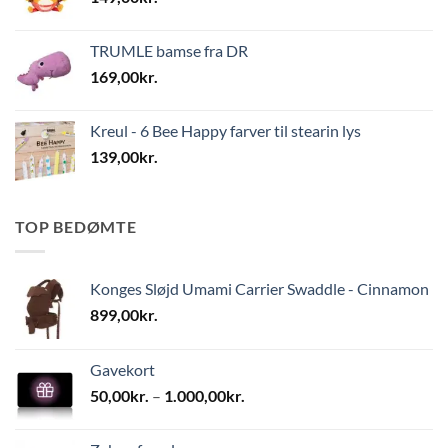
TRUMLE bamse fra DR
169,00
kr.
Kreul - 6 Bee Happy farver til stearin lys
139,00
kr.
TOP BEDØMTE
Konges Sløjd Umami Carrier Swaddle - Cinnamon
899,00
kr.
Gavekort
Prisinterval:
50,00
kr.
–
1.000,00
kr.
50,00kr.
til