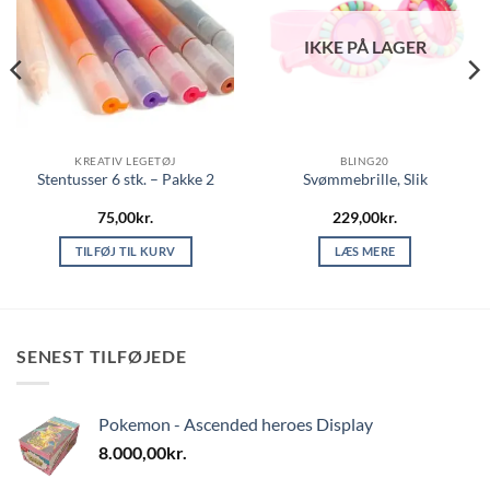
IKKE PÅ LAGER
KREATIV LEGETØJ
BLING20
Stentusser 6 stk. – Pakke 2
Svømmebrille, Slik
75,00
kr.
229,00
kr.
TILFØJ TIL KURV
LÆS MERE
SENEST TILFØJEDE
Pokemon - Ascended heroes Display
8.000,00
kr.