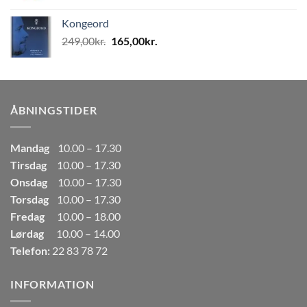
pris
pris
Kongeord
var:
er:
Den
Den
249,00
kr.
165,00
kr.
80,00kr..
50,00kr..
oprindelige
aktuelle
pris
pris
var:
er:
249,00kr..
165,00kr..
ÅBNINGSTIDER
Mandag
10.00 – 17.30
Tirsdag
10.00 – 17.30
Onsdag
10.00 – 17.30
Torsdag
10.00 – 17.30
Fredag
10.00 – 18.00
Lørdag
10.00 – 14.00
Telefon:
22 83 78 72
INFORMATION