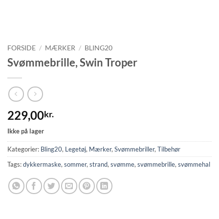
FORSIDE
/
MÆRKER
/
BLING20
Svømmebrille, Swin Troper
229,00
kr.
Ikke på lager
Kategorier:
Bling20
,
Legetøj
,
Mærker
,
Svømmebriller
,
Tilbehør
Tags:
dykkermaske
,
sommer
,
strand
,
svømme
,
svømmebrille
,
svømmehal