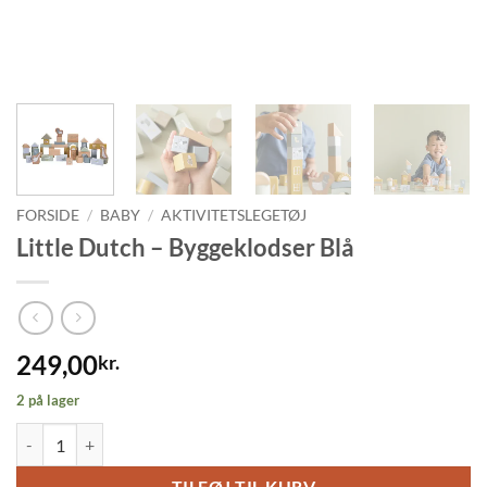
FORSIDE
/
BABY
/
AKTIVITETSLEGETØJ
Little Dutch – Byggeklodser Blå
249,00
kr.
2 på lager
Little Dutch - Byggeklodser Blå antal