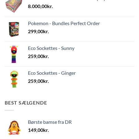
8.000,00
kr.
Pokemon - Bundles Perfect Order
299,00
kr.
Eco Sockettes - Sunny
259,00
kr.
Eco Sockettes - Ginger
259,00
kr.
BEST SÆLGENDE
Børste bamse fra DR
149,00
kr.