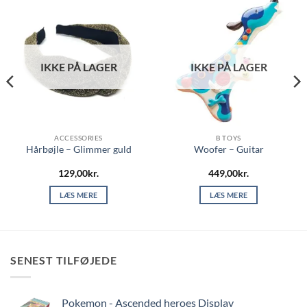
IKKE PÅ LAGER
IKKE PÅ LAGER
ACCESSORIES
B TOYS
Hårbøjle – Glimmer guld
Woofer – Guitar
129,00
kr.
449,00
kr.
LÆS MERE
LÆS MERE
SENEST TILFØJEDE
Pokemon - Ascended heroes Display