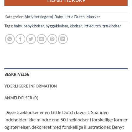
TILFØJ TIL KURV
Kategorier:
Aktivitetslegetøj
,
Baby
,
Little Dutch
,
Mærker
Tags:
baby
,
babyklodser
,
byggeklodser
,
klodser
,
littledutch
,
træklodser
BESKRIVELSE
YDERLIGERE INFORMATION
ANMELDELSER (0)
Disse træklodser er en Little Dutch favorit. Spanden
indeholder ikke mindre end 50 træklodser i forskellige former
og størrelser, dekoreret med forskellige illustrationer. Benyt