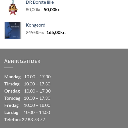
DR Børste lille
var:
er:
Den
Den
80,00
kr.
50,00
kr.
80,00kr..
50,00kr..
oprindelige
aktuelle
pris
pris
Kongeord
var:
er:
Den
Den
249,00
kr.
165,00
kr.
80,00kr..
50,00kr..
oprindelige
aktuelle
pris
pris
var:
er:
249,00kr..
165,00kr..
ÅBNINGSTIDER
Mandag
10.00 – 17.30
Tirsdag
10.00 – 17.30
Onsdag
10.00 – 17.30
Torsdag
10.00 – 17.30
Fredag
10.00 – 18.00
Lørdag
10.00 – 14.00
Telefon:
22 83 78 72