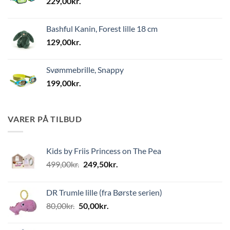
229,00
kr.
Bashful Kanin, Forest lille 18 cm
129,00
kr.
Svømmebrille, Snappy
199,00
kr.
VARER PÅ TILBUD
Kids by Friis Princess on The Pea
Den
Den
499,00
kr.
249,50
kr.
oprindelige
aktuelle
pris
pris
DR Trumle lille (fra Børste serien)
var:
er:
Den
Den
80,00
kr.
50,00
kr.
499,00kr..
249,50kr..
oprindelige
aktuelle
pris
pris