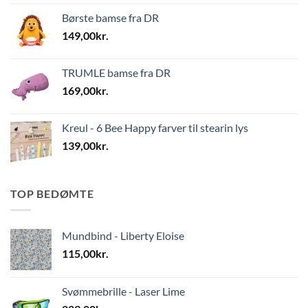
Børste bamse fra DR
149,00
kr.
TRUMLE bamse fra DR
169,00
kr.
Kreul - 6 Bee Happy farver til stearin lys
139,00
kr.
TOP BEDØMTE
Mundbind - Liberty Eloise
115,00
kr.
Svømmebrille - Laser Lime