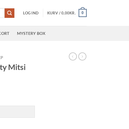
0
LOG IND
KURV /
0,00
KR.
KORT
MYSTERY BOX
EP
ty Mitsi