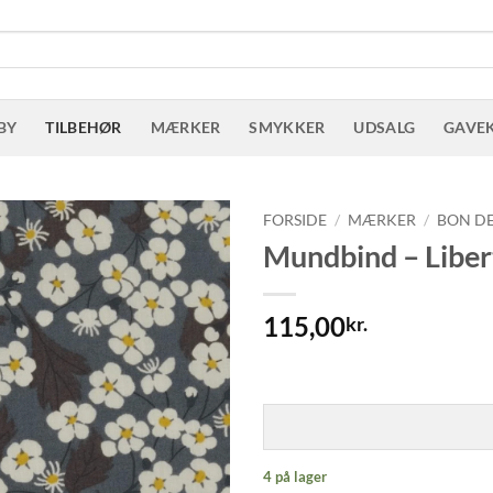
BY
TILBEHØR
MÆRKER
SMYKKER
UDSALG
GAVE
FORSIDE
/
MÆRKER
/
BON D
Mundbind – Liber
115,00
kr.
4 på lager