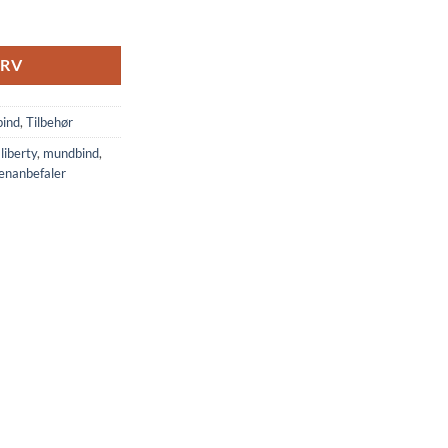
URV
ind
,
Tilbehør
,
liberty
,
mundbind
,
enanbefaler