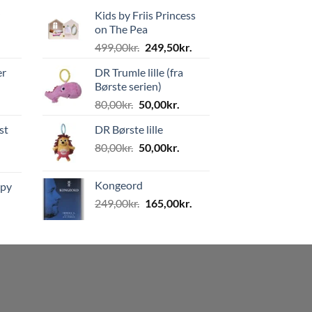
Kids by Friis Princess
on The Pea
Den
Den
499,00
kr.
249,50
kr.
oprindelige
aktuelle
er
DR Trumle lille (fra
pris
pris
Børste serien)
var:
er:
Den
Den
80,00
kr.
50,00
kr.
499,00kr..
249,50kr..
oprindelige
aktuelle
st
DR Børste lille
pris
pris
Den
Den
80,00
kr.
var:
50,00
kr.
er:
oprindelige
aktuelle
80,00kr..
50,00kr..
pris
pris
Kongeord
ppy
var:
er:
Den
Den
249,00
kr.
165,00
kr.
80,00kr..
50,00kr..
oprindelige
aktuelle
pris
pris
var:
er:
249,00kr..
165,00kr..