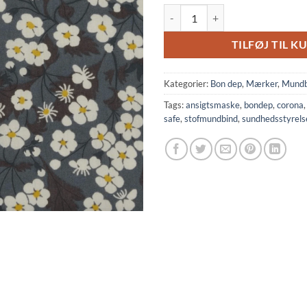
Mundbind - Liberty Mitsi antal
TILFØJ TIL K
Kategorier:
Bon dep
,
Mærker
,
Mundb
Tags:
ansigtsmaske
,
bondep
,
corona
safe
,
stofmundbind
,
sundhedsstyrels