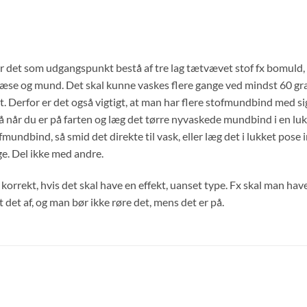
r det som udgangspunkt bestå af tre lag tætvævet stof fx bomuld,
 næse og mund. Det skal kunne vaskes flere gange ved mindst 60 grad
gt. Derfor er det også vigtigt, at man har flere stofmundbind med sig
gså når du er på farten og læg det tørre nyvaskede mundbind i en lu
undbind, så smid det direkte til vask, eller læg det i lukket pose in
e. Del ikke med andre.
orrekt, hvis det skal have en effekt, uanset type. Fx skal man ha
det af, og man bør ikke røre det, mens det er på.