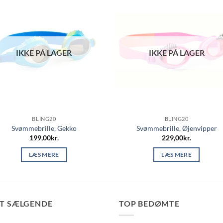
IKKE PÅ LAGER
IKKE PÅ LAGER
BLING20
BLING20
Svømmebrille, Gekko
Svømmebrille, Øjenvipper
199,00
kr.
229,00
kr.
LÆS MERE
LÆS MERE
ST SÆLGENDE
TOP BEDØMTE