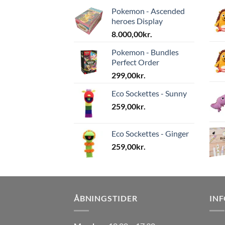
Pokemon - Ascended
heroes Display
8.000,00
kr.
Pokemon - Bundles
Perfect Order
299,00
kr.
Eco Sockettes - Sunny
259,00
kr.
Eco Sockettes - Ginger
259,00
kr.
ÅBNINGSTIDER
IN