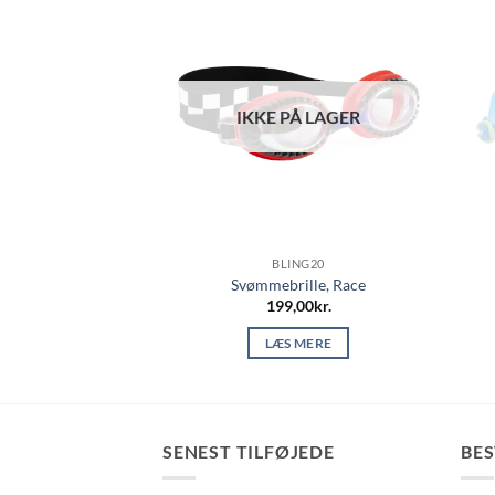
Å LAGER
IKKE PÅ LAGER
ING20
BLING20
 sommerfugl pink
Svømmebrille, Race
,00
kr.
199,00
kr.
 MERE
LÆS MERE
SENEST TILFØJEDE
BE