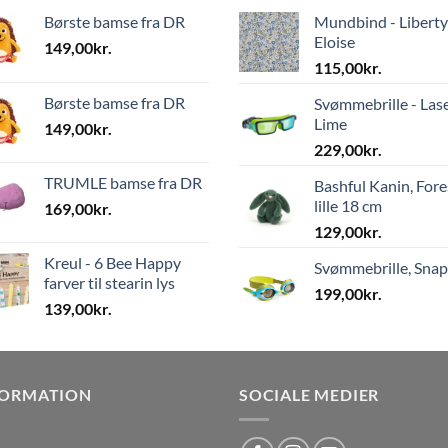
Børste bamse fra DR
Mundbind - Liberty
Eloise
149,00
kr.
115,00
kr.
Børste bamse fra DR
Svømmebrille - Las
Lime
149,00
kr.
229,00
kr.
TRUMLE bamse fra DR
Bashful Kanin, Fore
lille 18 cm
169,00
kr.
129,00
kr.
Kreul - 6 Bee Happy
Svømmebrille, Sna
farver til stearin lys
199,00
kr.
139,00
kr.
FORMATION
SOCIALE MEDIER