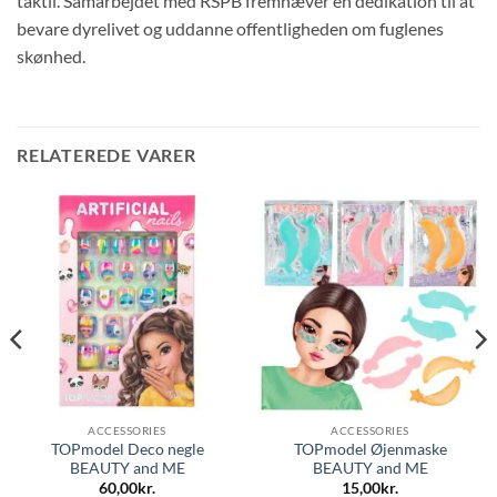
taktil. Samarbejdet med RSPB fremhæver en dedikation til at
bevare dyrelivet og uddanne offentligheden om fuglenes
skønhed.
RELATEREDE VARER
ACCESSORIES
ACCESSORIES
TOPmodel Deco negle
TOPmodel Øjenmaske
BEAUTY and ME
BEAUTY and ME
60,00
kr.
15,00
kr.