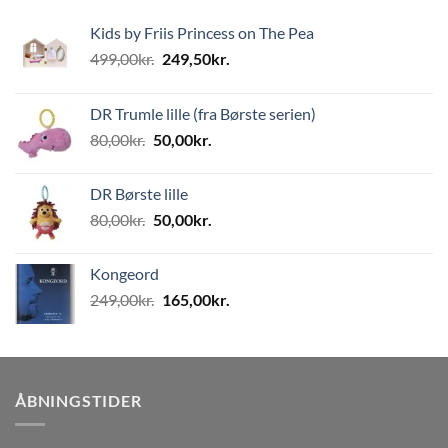
Kids by Friis Princess on The Pea
Den
Den
499,00
kr.
249,50
kr.
oprindelige
aktuelle
pris
pris
DR Trumle lille (fra Børste serien)
var:
er:
Den
Den
80,00
kr.
50,00
kr.
499,00kr..
249,50kr..
oprindelige
aktuelle
pris
pris
DR Børste lille
var:
er:
Den
Den
80,00
kr.
50,00
kr.
80,00kr..
50,00kr..
oprindelige
aktuelle
pris
pris
Kongeord
var:
er:
Den
Den
249,00
kr.
165,00
kr.
80,00kr..
50,00kr..
oprindelige
aktuelle
pris
pris
var:
er:
249,00kr..
165,00kr..
ÅBNINGSTIDER