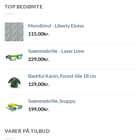
TOP BEDØMTE
Mundbind - Liberty Eloise
115,00
kr.
Svømmebrille - Laser Lime
229,00
kr.
Bashful Kanin, Forest lille 18 cm
129,00
kr.
Svømmebrille, Snappy
199,00
kr.
VARER PÅ TILBUD