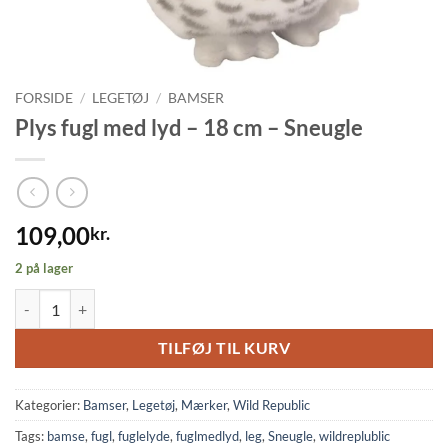
FORSIDE
/
LEGETØJ
/
BAMSER
Plys fugl med lyd – 18 cm – Sneugle
109,00
kr.
2 på lager
Plys fugl med lyd - 18 cm - Sneugle antal
TILFØJ TIL KURV
Kategorier:
Bamser
,
Legetøj
,
Mærker
,
Wild Republic
Tags:
bamse
,
fugl
,
fuglelyde
,
fuglmedlyd
,
leg
,
Sneugle
,
wildreplublic