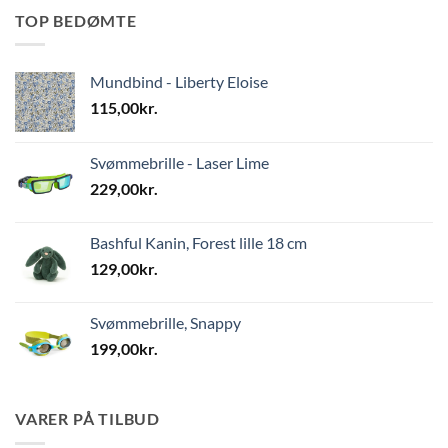
TOP BEDØMTE
Mundbind - Liberty Eloise
115,00
kr.
Svømmebrille - Laser Lime
229,00
kr.
Bashful Kanin, Forest lille 18 cm
129,00
kr.
Svømmebrille, Snappy
199,00
kr.
VARER PÅ TILBUD