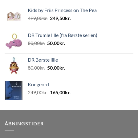
Kids by Friis Princess on The Pea
Den
Den
499,00
kr.
249,50
kr.
oprindelige
aktuelle
pris
pris
DR Trumle lille (fra Børste serien)
var:
er:
Den
Den
80,00
kr.
50,00
kr.
499,00kr..
249,50kr..
oprindelige
aktuelle
pris
pris
DR Børste lille
var:
er:
Den
Den
80,00
kr.
50,00
kr.
80,00kr..
50,00kr..
oprindelige
aktuelle
pris
pris
Kongeord
var:
er:
Den
Den
249,00
kr.
165,00
kr.
80,00kr..
50,00kr..
oprindelige
aktuelle
pris
pris
var:
er:
249,00kr..
165,00kr..
ÅBNINGSTIDER