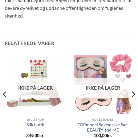
taktil. Samarbejdet med RSPB fremhæver en dedikation til at
bevare dyrelivet og uddanne offentligheden om fuglenes
skønhed.
RELATEREDE VARER
IKKE PÅ LAGER
IKKE PÅ LAGER
BY ASTRUP
ACCESSORIES
TOPmodel Sovemaske Sæt
Slik butik
BEAUTY and ME
349,00
kr.
100,00
kr.