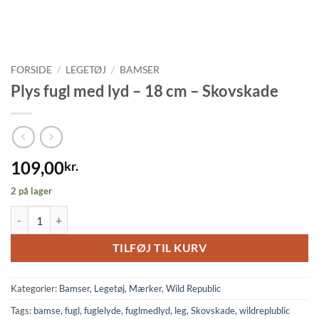
FORSIDE
/
LEGETØJ
/
BAMSER
Plys fugl med lyd – 18 cm – Skovskade
109,00
kr.
2 på lager
Plys fugl med lyd - 18 cm - Skovskade antal
TILFØJ TIL KURV
Kategorier:
Bamser
,
Legetøj
,
Mærker
,
Wild Republic
Tags:
bamse
,
fugl
,
fuglelyde
,
fuglmedlyd
,
leg
,
Skovskade
,
wildreplublic