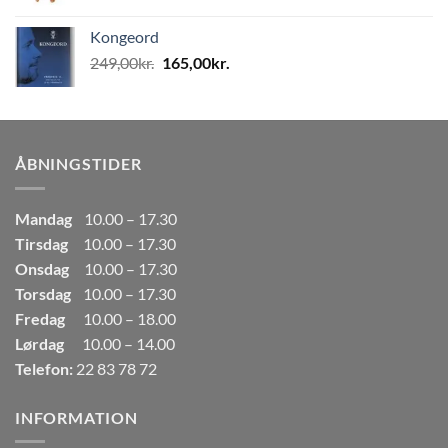
oprindelige
aktuelle
pris
pris
Kongeord
var:
er:
Den
Den
249,00
kr.
165,00
kr.
80,00kr..
50,00kr..
oprindelige
aktuelle
pris
pris
var:
er:
249,00kr..
165,00kr..
ÅBNINGSTIDER
Mandag
10.00 – 17.30
Tirsdag
10.00 – 17.30
Onsdag
10.00 – 17.30
Torsdag
10.00 – 17.30
Fredag
10.00 – 18.00
Lørdag
10.00 – 14.00
Telefon:
22 83 78 72
INFORMATION