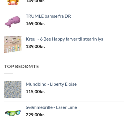
149,00
kr.
TRUMLE bamse fra DR
169,00
kr.
Kreul - 6 Bee Happy farver til stearin lys
139,00
kr.
TOP BEDØMTE
Mundbind - Liberty Eloise
115,00
kr.
Svømmebrille - Laser Lime
229,00
kr.