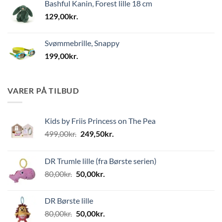
Bashful Kanin, Forest lille 18 cm
129,00
kr.
Svømmebrille, Snappy
199,00
kr.
VARER PÅ TILBUD
Kids by Friis Princess on The Pea
Den
Den
499,00
kr.
249,50
kr.
oprindelige
aktuelle
pris
pris
DR Trumle lille (fra Børste serien)
var:
er:
Den
Den
80,00
kr.
50,00
kr.
499,00kr..
249,50kr..
oprindelige
aktuelle
pris
pris
DR Børste lille
var:
er:
Den
Den
80,00
kr.
50,00
kr.
80,00kr..
50,00kr..