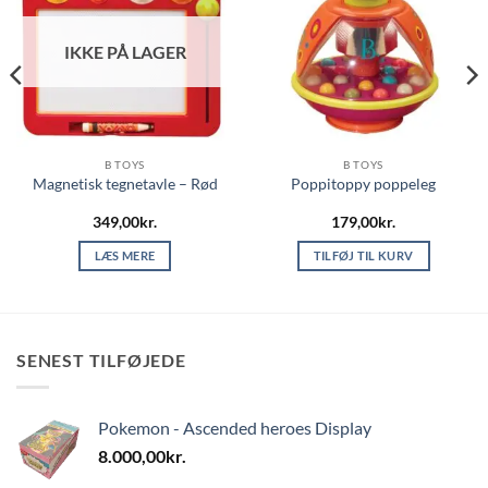
IKKE PÅ LAGER
B TOYS
B TOYS
Magnetisk tegnetavle – Rød
Poppitoppy poppeleg
349,00
kr.
179,00
kr.
LÆS MERE
TILFØJ TIL KURV
SENEST TILFØJEDE
Pokemon - Ascended heroes Display
8.000,00
kr.