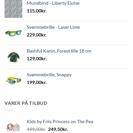
Mundbind - Liberty Eloise
115,00
kr.
Svømmebrille - Laser Lime
229,00
kr.
Bashful Kanin, Forest lille 18 cm
129,00
kr.
Svømmebrille, Snappy
199,00
kr.
VARER PÅ TILBUD
Kids by Friis Princess on The Pea
Den
Den
499,00
kr.
249,50
kr.