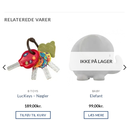
RELATEREDE VARER
IKKE PÅ LAGER
B TOYS
BABY
LucKeys – Nøgler
Elefant
189,00
kr.
99,00
kr.
TILFØJ TIL KURV
LÆS MERE