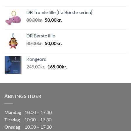
oprindelige
aktuelle
pris
pris
DR Trumle lille (fra Børste serien)
var:
er:
Den
Den
80,00
kr.
50,00
kr.
499,00kr..
249,50kr..
oprindelige
aktuelle
pris
pris
DR Børste lille
var:
er:
Den
Den
80,00
kr.
50,00
kr.
80,00kr..
50,00kr..
oprindelige
aktuelle
pris
pris
Kongeord
var:
er:
Den
Den
249,00
kr.
165,00
kr.
80,00kr..
50,00kr..
oprindelige
aktuelle
pris
pris
var:
er:
249,00kr..
165,00kr..
ÅBNINGSTIDER
Mandag
10.00 – 17.30
Tirsdag
10.00 – 17.30
Onsdag
10.00 – 17.30