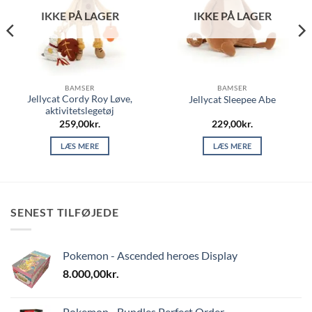
IKKE PÅ LAGER
IKKE PÅ LAGER
BAMSER
BAMSER
Jellycat Cordy Roy Løve,
Jellycat Sleepee Abe
aktivitetslegetøj
259,00
kr.
229,00
kr.
LÆS MERE
LÆS MERE
SENEST TILFØJEDE
Pokemon - Ascended heroes Display
8.000,00
kr.
Pokemon - Bundles Perfect Order