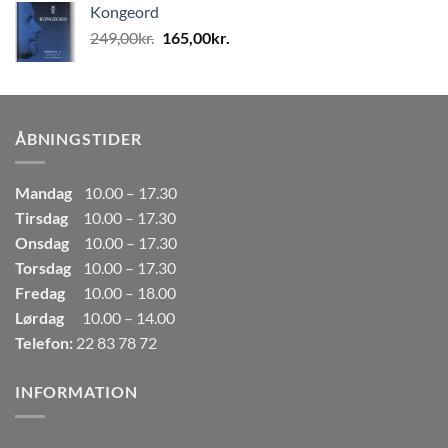
Kongeord
var:
er:
Den
Den
249,00
kr.
165,00
kr.
80,00kr..
50,00kr..
oprindelige
aktuelle
pris
pris
var:
er:
249,00kr..
165,00kr..
ÅBNINGSTIDER
Mandag
10.00 – 17.30
Tirsdag
10.00 – 17.30
Onsdag
10.00 – 17.30
Torsdag
10.00 – 17.30
Fredag
10.00 – 18.00
Lørdag
10.00 – 14.00
Telefon:
22 83 78 72
INFORMATION