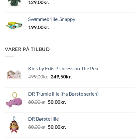
129,00
kr.
Svømmebrille, Snappy
199,00
kr.
VARER PÅ TILBUD
Kids by Friis Princess on The Pea
Den
Den
499,00
kr.
249,50
kr.
oprindelige
aktuelle
pris
pris
DR Trumle lille (fra Børste serien)
var:
er:
Den
Den
80,00
kr.
50,00
kr.
499,00kr..
249,50kr..
oprindelige
aktuelle
pris
pris
DR Børste lille
var:
er:
Den
Den
80,00
kr.
50,00
kr.
80,00kr..
50,00kr..
oprindelige
aktuelle
pris
pris