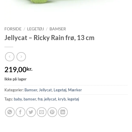
FORSIDE
/
LEGETØJ
/
BAMSER
Jellycat – Ricky Rain frø, 13 cm
219,00
kr.
Ikke på lager
Kategorier:
Bamser
,
Jellycat
,
Legetøj
,
Mærker
Tags:
baby
,
bamser
,
frø
,
jellycat
,
kryb
,
legetøj