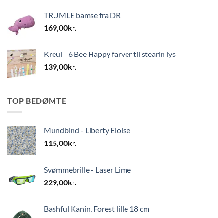
TRUMLE bamse fra DR
169,00
kr.
Kreul - 6 Bee Happy farver til stearin lys
139,00
kr.
TOP BEDØMTE
Mundbind - Liberty Eloise
115,00
kr.
Svømmebrille - Laser Lime
229,00
kr.
Bashful Kanin, Forest lille 18 cm