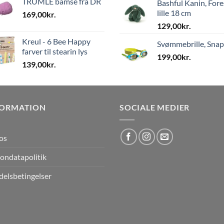
TRUMLE bamse fra DR
Bashful Kanin, Fore
lille 18 cm
169,00
kr.
129,00
kr.
Kreul - 6 Bee Happy
Svømmebrille, Sna
farver til stearin lys
199,00
kr.
139,00
kr.
FORMATION
SOCIALE MEDIER
os
ondatapolitik
elsbetingelser