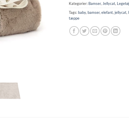
Kategorier:
Bamser
,
Jellycat
,
Legetø
Tags:
baby
,
bamser
,
elefant
,
jellycat
,
tæppe