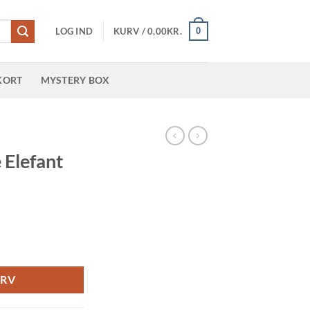
0
LOG IND
KURV /
0,00
KR.
KORT
MYSTERY BOX
R
 Elefant
URV