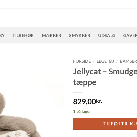
BY
TILBEHØR
MÆRKER
SMYKKER
UDSALG
GAVE
FORSIDE
/
LEGETØJ
/
BAMSE
Jellycat – Smudge
tæppe
829,00
kr.
1 på lager
TILFØJ TIL K