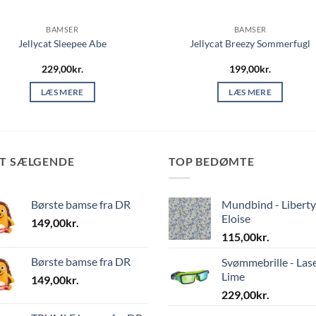
BAMSER
BAMSER
Jellycat Sleepee Abe
Jellycat Breezy Sommerfugl
229,00
kr.
199,00
kr.
LÆS MERE
LÆS MERE
ST SÆLGENDE
TOP BEDØMTE
Børste bamse fra DR
Mundbind - Liberty
Eloise
149,00
kr.
115,00
kr.
Børste bamse fra DR
Svømmebrille - Las
Lime
149,00
kr.
229,00
kr.