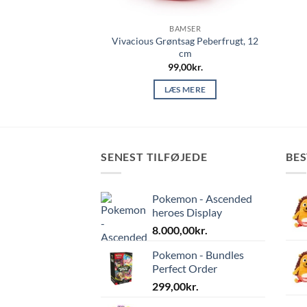
MSER
BAMSER
Vivacious Grøntsag Peberfrugt, 12
leepee Kanin
cm
,00
kr.
99,00
kr.
 MERE
LÆS MERE
SENEST TILFØJEDE
BE
Pokemon - Ascended
heroes Display
8.000,00
kr.
Pokemon - Bundles
Perfect Order
299,00
kr.