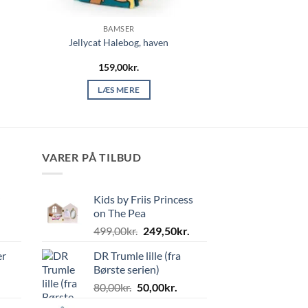
BAMSER
Jellycat Halebog, haven
159,00
kr.
LÆS MERE
VARER PÅ TILBUD
Kids by Friis Princess
on The Pea
Den
Den
499,00
kr.
249,50
kr.
oprindelige
aktuelle
er
DR Trumle lille (fra
pris
pris
Børste serien)
var:
er:
Den
Den
80,00
kr.
50,00
kr.
499,00kr..
249,50kr..
oprindelige
aktuelle