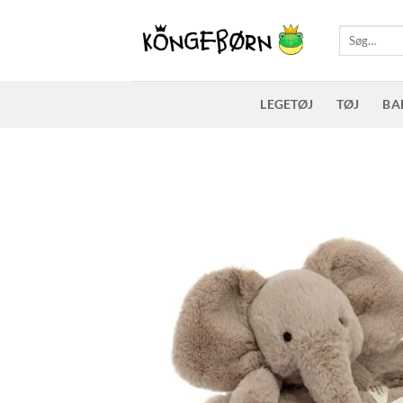
Fortsæt
til
Søg
efter:
indhold
LEGETØJ
TØJ
BA