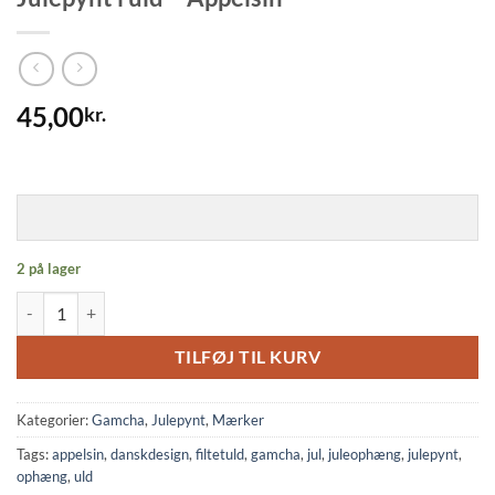
45,00
kr.
2 på lager
Julepynt i uld - Appelsin antal
TILFØJ TIL KURV
Kategorier:
Gamcha
,
Julepynt
,
Mærker
Tags:
appelsin
,
danskdesign
,
filtetuld
,
gamcha
,
jul
,
juleophæng
,
julepynt
,
ophæng
,
uld