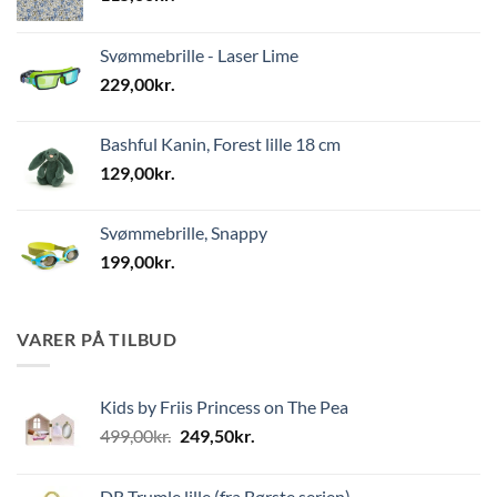
Svømmebrille - Laser Lime
229,00
kr.
Bashful Kanin, Forest lille 18 cm
129,00
kr.
Svømmebrille, Snappy
199,00
kr.
VARER PÅ TILBUD
Kids by Friis Princess on The Pea
Den
Den
499,00
kr.
249,50
kr.
oprindelige
aktuelle
pris
pris
DR Trumle lille (fra Børste serien)