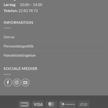
Lørdag
10.00 – 14.00
Telefon:
22 83 78 72
INFORMATION
Om os
Persondatapolitik
Handelsbetingelser
SOCIALE MEDIER
DanKort
Visa
MasterCard
MobilePay
Cash