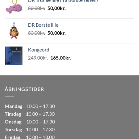
var:
er:
Den
Den
80,00
kr.
50,00
kr.
499,00kr..
249,50kr..
oprindelige
aktuelle
pris
pris
DR Børste lille
var:
er:
Den
Den
80,00
kr.
50,00
kr.
80,00kr..
50,00kr..
oprindelige
aktuelle
pris
pris
Kongeord
var:
er:
Den
Den
249,00
kr.
165,00
kr.
80,00kr..
50,00kr..
oprindelige
aktuelle
pris
pris
var:
er:
249,00kr..
165,00kr..
ÅBNINGSTIDER
Mandag
10.00 – 17.30
Tirsdag
10.00 – 17.30
Onsdag
10.00 – 17.30
Torsdag
10.00 – 17.30
Fredag
10.00 – 18.00