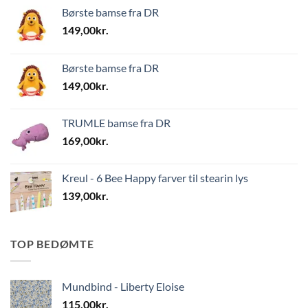
Børste bamse fra DR
149,00
kr.
Børste bamse fra DR
149,00
kr.
TRUMLE bamse fra DR
169,00
kr.
Kreul - 6 Bee Happy farver til stearin lys
139,00
kr.
TOP BEDØMTE
Mundbind - Liberty Eloise
115,00
kr.