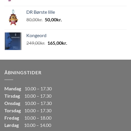
oprindelige
aktuelle
pris
pris
DR Børste lille
var:
er:
Den
Den
80,00
kr.
50,00
kr.
80,00kr..
50,00kr..
oprindelige
aktuelle
pris
pris
Kongeord
var:
er:
Den
Den
249,00
kr.
165,00
kr.
80,00kr..
50,00kr..
oprindelige
aktuelle
pris
pris
var:
er:
249,00kr..
165,00kr..
ÅBNINGSTIDER
Mandag
10.00 – 17.30
Tirsdag
10.00 – 17.30
Onsdag
10.00 – 17.30
Torsdag
10.00 – 17.30
Fredag
10.00 – 18.00
Lørdag
10.00 – 14.00