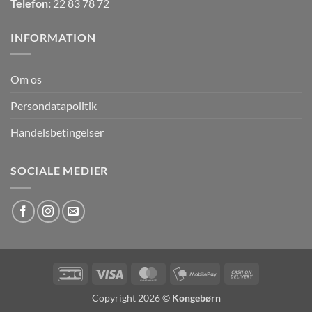
Telefon:
22 83 78 72
INFORMATION
Om os
Persondatapolitik
Handelsbetingelser
SOCIALE MEDIER
DanKort
Visa
MasterCard
MobilePay
Cash
On
Copyright 2026 ©
Kongebørn
Delivery