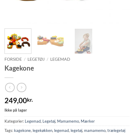
FORSIDE
/
LEGETØJ
/
LEGEMAD
Kagekone
249,00
kr.
Ikke på lager
Kategorier:
Legemad
,
Legetøj
,
Mamamemo
,
Mærker
Tags:
kagekone
,
legekøkken
,
legemad
,
legetøj
,
mamamemo
,
trælegetøj