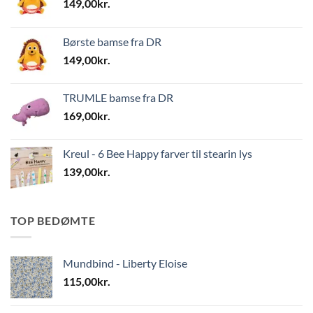
149,00
kr.
Børste bamse fra DR
149,00
kr.
TRUMLE bamse fra DR
169,00
kr.
Kreul - 6 Bee Happy farver til stearin lys
139,00
kr.
TOP BEDØMTE
Mundbind - Liberty Eloise
115,00
kr.