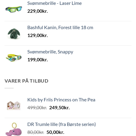
Svømmebrille - Laser Lime
229,00
kr.
Bashful Kanin, Forest lille 18 cm
129,00
kr.
Svømmebrille, Snappy
199,00
kr.
VARER PÅ TILBUD
Kids by Friis Princess on The Pea
Den
Den
499,00
kr.
249,50
kr.
oprindelige
aktuelle
pris
pris
DR Trumle lille (fra Børste serien)
var:
er:
Den
Den
80,00
kr.
50,00
kr.
499,00kr..
249,50kr..