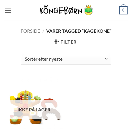
Fortsæt
0
til
indhold
FORSIDE
/
VARER TAGGED “KAGEKONE”
FILTER
IKKE PÅ LAGER