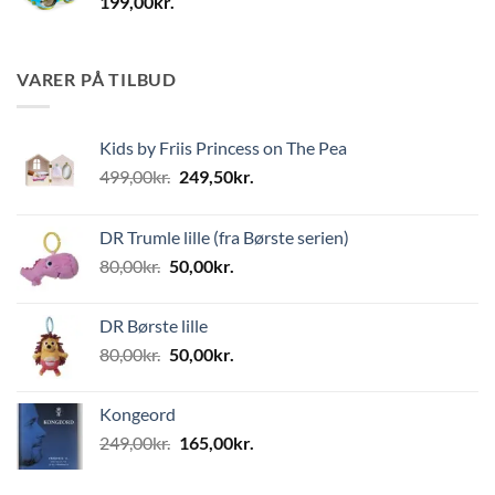
199,00
kr.
VARER PÅ TILBUD
Kids by Friis Princess on The Pea
Den
Den
499,00
kr.
249,50
kr.
oprindelige
aktuelle
pris
pris
DR Trumle lille (fra Børste serien)
var:
er:
Den
Den
80,00
kr.
50,00
kr.
499,00kr..
249,50kr..
oprindelige
aktuelle
pris
pris
DR Børste lille
var:
er:
Den
Den
80,00
kr.
50,00
kr.
80,00kr..
50,00kr..
oprindelige
aktuelle
pris
pris
Kongeord
var:
er:
Den
Den
249,00
kr.
165,00
kr.
80,00kr..
50,00kr..
oprindelige
aktuelle
pris
pris