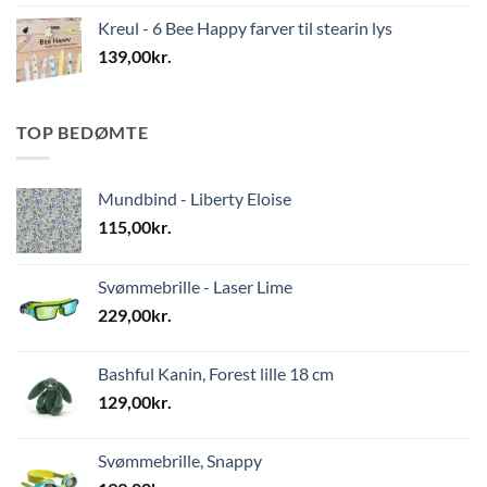
Kreul - 6 Bee Happy farver til stearin lys
139,00
kr.
TOP BEDØMTE
Mundbind - Liberty Eloise
115,00
kr.
Svømmebrille - Laser Lime
229,00
kr.
Bashful Kanin, Forest lille 18 cm
129,00
kr.
Svømmebrille, Snappy