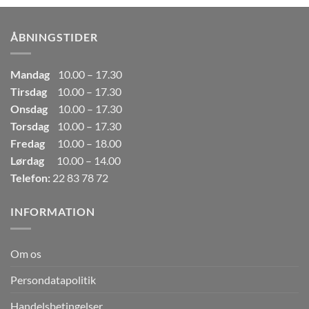
var:
er:
249,00kr..
165,00kr..
ÅBNINGSTIDER
Mandag
10.00 – 17.30
Tirsdag
10.00 – 17.30
Onsdag
10.00 – 17.30
Torsdag
10.00 – 17.30
Fredag
10.00 – 18.00
Lørdag
10.00 – 14.00
Telefon:
22 83 78 72
INFORMATION
Om os
Persondatapolitik
Handelsbetingelser