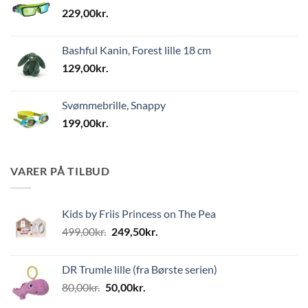
229,00
kr.
Bashful Kanin, Forest lille 18 cm
129,00
kr.
Svømmebrille, Snappy
199,00
kr.
VARER PÅ TILBUD
Kids by Friis Princess on The Pea
Den
Den
499,00
kr.
249,50
kr.
oprindelige
aktuelle
pris
pris
DR Trumle lille (fra Børste serien)
var:
er:
Den
Den
80,00
kr.
50,00
kr.
499,00kr..
249,50kr..
oprindelige
aktuelle