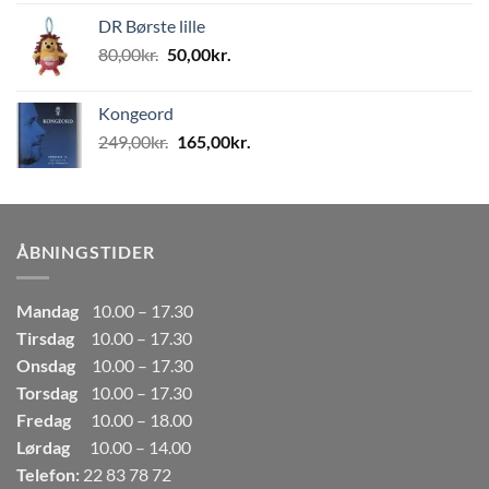
pris
pris
DR Børste lille
var:
er:
Den
Den
80,00
kr.
50,00
kr.
80,00kr..
50,00kr..
oprindelige
aktuelle
pris
pris
Kongeord
var:
er:
Den
Den
249,00
kr.
165,00
kr.
80,00kr..
50,00kr..
oprindelige
aktuelle
pris
pris
var:
er:
249,00kr..
165,00kr..
ÅBNINGSTIDER
Mandag
10.00 – 17.30
Tirsdag
10.00 – 17.30
Onsdag
10.00 – 17.30
Torsdag
10.00 – 17.30
Fredag
10.00 – 18.00
Lørdag
10.00 – 14.00
Telefon:
22 83 78 72