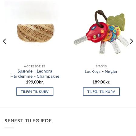
ACCESSORIES
B TOYS
Spænde – Leonora
LucKeys – Nøgler
Hårklemme – Champagne
199,00
kr.
189,00
kr.
TILFØJ TIL KURV
TILFØJ TIL KURV
SENEST TILFØJEDE