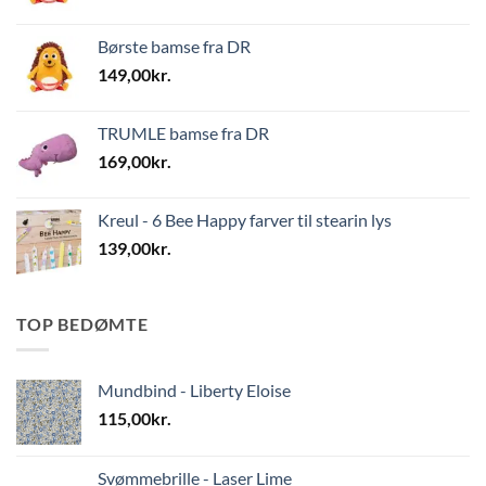
Børste bamse fra DR
149,00
kr.
TRUMLE bamse fra DR
169,00
kr.
Kreul - 6 Bee Happy farver til stearin lys
139,00
kr.
TOP BEDØMTE
Mundbind - Liberty Eloise
115,00
kr.
Svømmebrille - Laser Lime