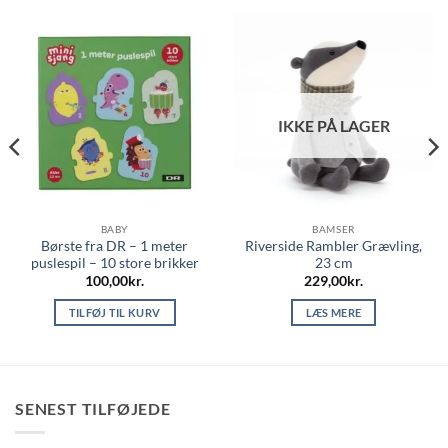
IKKE PÅ LAGER
BABY
BAMSER
Børste fra DR – 1 meter
Riverside Rambler Grævling,
puslespil – 10 store brikker
23 cm
100,00
kr.
229,00
kr.
TILFØJ TIL KURV
LÆS MERE
SENEST TILFØJEDE