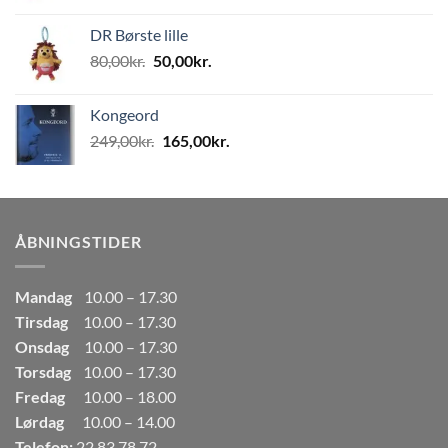
oprindelige
aktuelle
pris
pris
DR Børste lille
var:
er:
Den
Den
80,00
kr.
50,00
kr.
80,00kr..
50,00kr..
oprindelige
aktuelle
pris
pris
Kongeord
var:
er:
Den
Den
249,00
kr.
165,00
kr.
80,00kr..
50,00kr..
oprindelige
aktuelle
pris
pris
var:
er:
249,00kr..
165,00kr..
ÅBNINGSTIDER
Mandag
10.00 – 17.30
Tirsdag
10.00 – 17.30
Onsdag
10.00 – 17.30
Torsdag
10.00 – 17.30
Fredag
10.00 – 18.00
Lørdag
10.00 – 14.00
Telefon:
22 83 78 72