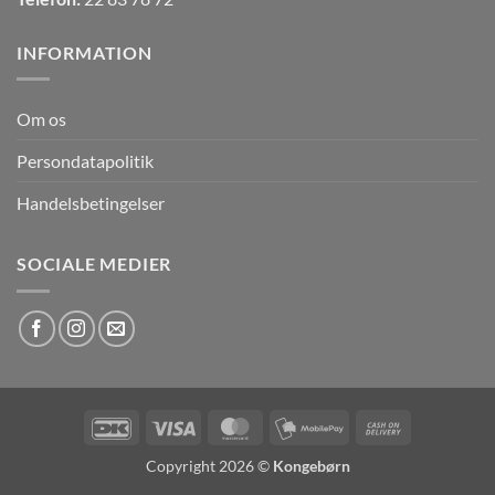
INFORMATION
Om os
Persondatapolitik
Handelsbetingelser
SOCIALE MEDIER
DanKort
Visa
MasterCard
MobilePay
Cash
On
Copyright 2026 ©
Kongebørn
Delivery