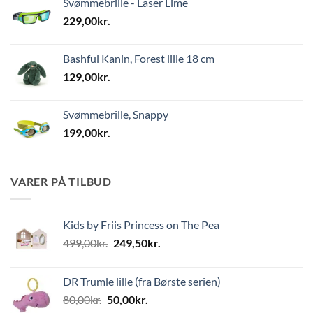
Svømmebrille - Laser Lime
229,00
kr.
Bashful Kanin, Forest lille 18 cm
129,00
kr.
Svømmebrille, Snappy
199,00
kr.
VARER PÅ TILBUD
Kids by Friis Princess on The Pea
Den
Den
499,00
kr.
249,50
kr.
oprindelige
aktuelle
pris
pris
DR Trumle lille (fra Børste serien)
var:
er:
Den
Den
80,00
kr.
50,00
kr.
499,00kr..
249,50kr..