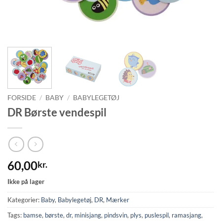
FORSIDE
/
BABY
/
BABYLEGETØJ
DR Børste vendespil
60,00
kr.
Ikke på lager
Kategorier:
Baby
,
Babylegetøj
,
DR
,
Mærker
Tags:
bamse
,
børste
,
dr
,
minisjang
,
pindsvin
,
plys
,
puslespil
,
ramasjang
,