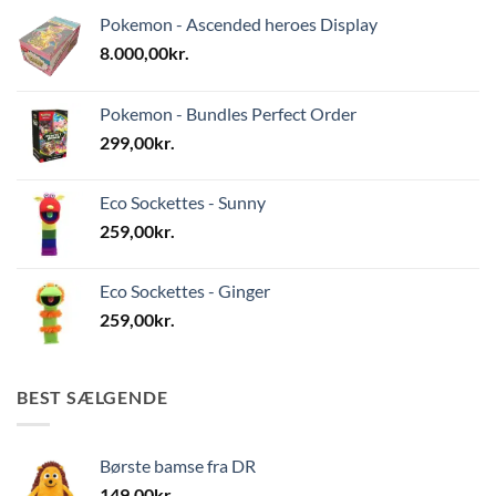
Pokemon - Ascended heroes Display
8.000,00
kr.
Pokemon - Bundles Perfect Order
299,00
kr.
Eco Sockettes - Sunny
259,00
kr.
Eco Sockettes - Ginger
259,00
kr.
BEST SÆLGENDE
Børste bamse fra DR
149,00
kr.