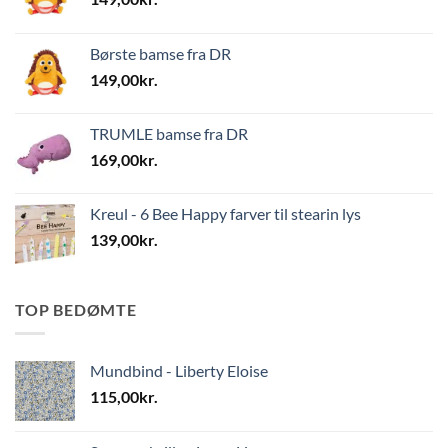
Børste bamse fra DR
149,00
kr.
TRUMLE bamse fra DR
169,00
kr.
Kreul - 6 Bee Happy farver til stearin lys
139,00
kr.
TOP BEDØMTE
Mundbind - Liberty Eloise
115,00
kr.