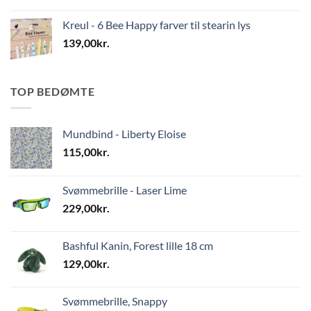
Kreul - 6 Bee Happy farver til stearin lys
139,00
kr.
TOP BEDØMTE
Mundbind - Liberty Eloise
115,00
kr.
Svømmebrille - Laser Lime
229,00
kr.
Bashful Kanin, Forest lille 18 cm
129,00
kr.
Svømmebrille, Snappy