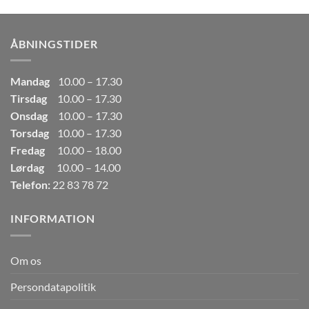
pris
pris
var:
er:
249,00kr..
165,00kr..
ÅBNINGSTIDER
Mandag
10.00 – 17.30
Tirsdag
10.00 – 17.30
Onsdag
10.00 – 17.30
Torsdag
10.00 – 17.30
Fredag
10.00 – 18.00
Lørdag
10.00 – 14.00
Telefon:
22 83 78 72
INFORMATION
Om os
Persondatapolitik