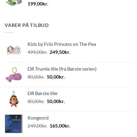
199,00
kr.
VARER PÅ TILBUD
Kids by Friis Princess on The Pea
Den
Den
499,00
kr.
249,50
kr.
oprindelige
aktuelle
pris
pris
DR Trumle lille (fra Børste serien)
var:
er:
Den
Den
80,00
kr.
50,00
kr.
499,00kr..
249,50kr..
oprindelige
aktuelle
pris
pris
DR Børste lille
var:
er:
Den
Den
80,00
kr.
50,00
kr.
80,00kr..
50,00kr..
oprindelige
aktuelle
pris
pris
Kongeord
var:
er:
Den
Den
249,00
kr.
165,00
kr.
80,00kr..
50,00kr..
oprindelige
aktuelle