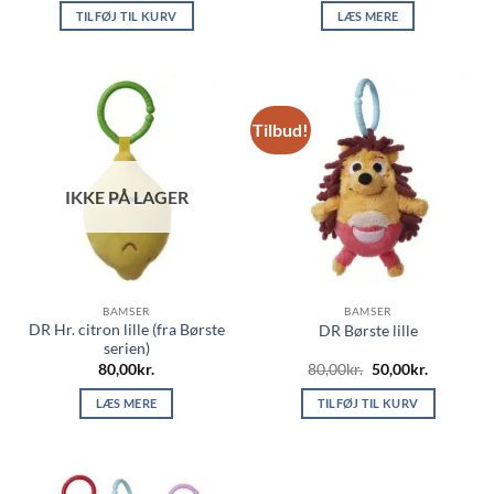
pris
pris
TILFØJ TIL KURV
LÆS MERE
var:
er:
80,00kr..
50,00kr..
Tilbud!
IKKE PÅ LAGER
BAMSER
BAMSER
DR Hr. citron lille (fra Børste
DR Børste lille
serien)
Den
Den
80,00
kr.
80,00
kr.
50,00
kr.
oprindelige
aktuelle
pris
pris
LÆS MERE
TILFØJ TIL KURV
var:
er:
80,00kr..
50,00kr..