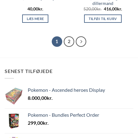
dillermand
Den
Den
40,00
kr.
520,00
kr.
416,00
kr.
oprindelige
aktuelle
pris
pris
LÆS MERE
TILFØJ TIL KURV
var:
er:
520,00kr..
416,00kr
1
2
SENEST TILFØJEDE
Pokemon - Ascended heroes Display
8.000,00
kr.
Pokemon - Bundles Perfect Order
299,00
kr.