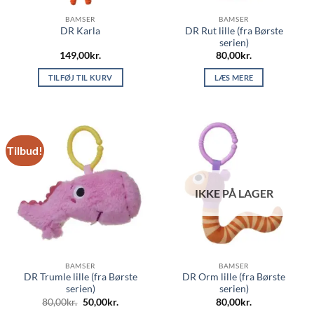
BAMSER
BAMSER
DR Rut lille (fra Børste
DR Karla
serien)
149,00
kr.
80,00
kr.
TILFØJ TIL KURV
LÆS MERE
Tilbud!
IKKE PÅ LAGER
BAMSER
BAMSER
DR Trumle lille (fra Børste
DR Orm lille (fra Børste
serien)
serien)
Den
Den
80,00
kr.
50,00
kr.
80,00
kr.
oprindelige
aktuelle