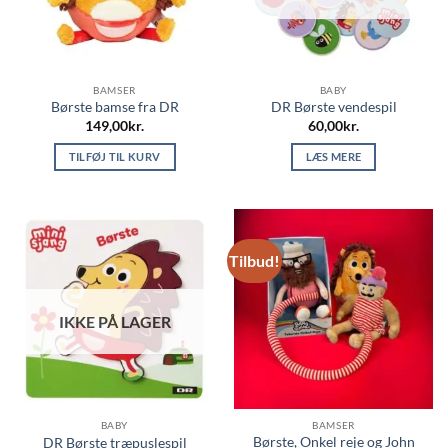
BAMSER
BABY
Børste bamse fra DR
DR Børste vendespil
149,00
kr.
60,00
kr.
TILFØJ TIL KURV
LÆS MERE
Tilbud!
IKKE PÅ LAGER
BABY
BAMSER
Børste, Onkel reje og John
DR Børste træpuslespil