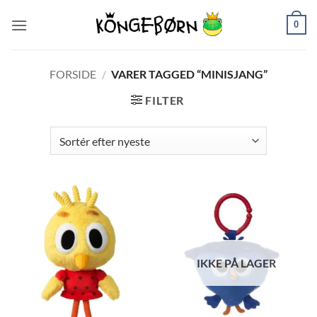
Fortsæt
0
til
indhold
FORSIDE
/
VARER TAGGED “MINISJANG”
FILTER
IKKE PÅ LAGER