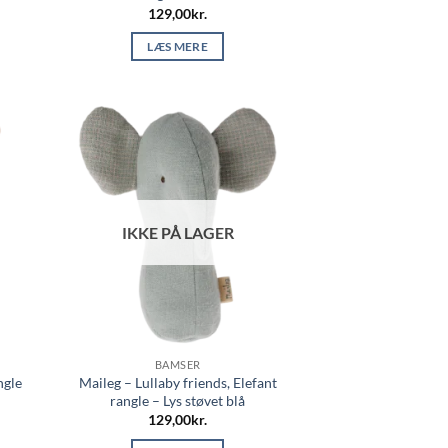
129,00
kr.
LÆS MERE
IKKE PÅ LAGER
BAMSER
ngle
Maileg – Lullaby friends, Elefant
rangle – Lys støvet blå
129,00
kr.