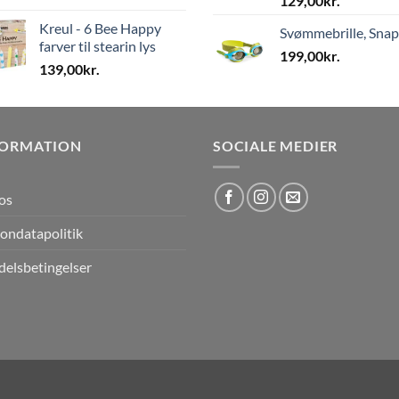
129,00
kr.
Kreul - 6 Bee Happy
Svømmebrille, Sna
farver til stearin lys
199,00
kr.
139,00
kr.
FORMATION
SOCIALE MEDIER
os
ondatapolitik
elsbetingelser