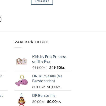
LÆS MERE
VARER PÅ TILBUD
Kids by Friis Princess
on The Pea
Den
Den
499,00
kr.
249,50
kr.
oprindelige
aktuelle
er
DR Trumle lille (fra
pris
pris
Børste serien)
var:
er:
Den
Den
80,00
kr.
50,00
kr.
499,00kr..
249,50kr..
oprindelige
aktuelle
st
DR Børste lille
pris
pris
Den
Den
80,00
kr.
var:
50,00
kr.
er: