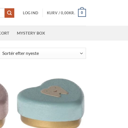
0
LOG IND
KURV /
0,00
KR.
KORT
MYSTERY BOX
teret
er
este