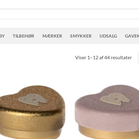
BY
TILBEHØR
MÆRKER
SMYKKER
UDSALG
GAVE
Sor
Viser 1–12 af 44 resultater
eft
sen