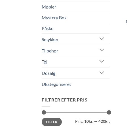
Møbler
Mystery Box
Påske
Smykker
Tilbehør
Tøj
Udsalg
Ukategoriseret
FILTRER EFTER PRIS
Mindste
Højeste
Pris:
10kr.
—
420kr.
FILTER
pris
pris