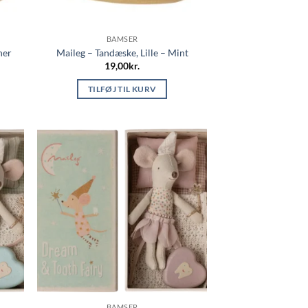
BAMSER
her
Maileg – Tandæske, Lille – Mint
19,00
kr.
TILFØJ TIL KURV
BAMSER