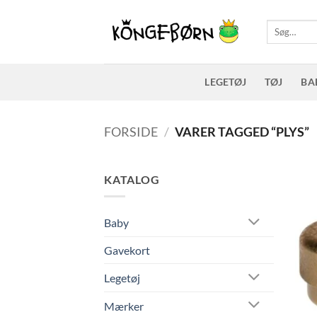
Fortsæt
til
Søg
efter:
indhold
LEGETØJ
TØJ
BA
FORSIDE
/
VARER TAGGED “PLYS”
KATALOG
Baby
Gavekort
Legetøj
Mærker