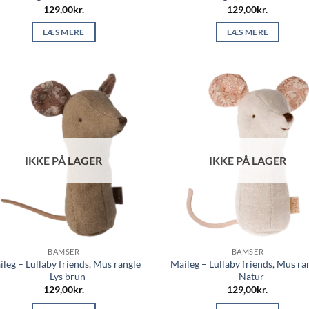
129,00
kr.
129,00
kr.
LÆS MERE
LÆS MERE
IKKE PÅ LAGER
IKKE PÅ LAGER
BAMSER
BAMSER
leg – Lullaby friends, Mus rangle
Maileg – Lullaby friends, Mus ra
– Lys brun
– Natur
129,00
kr.
129,00
kr.