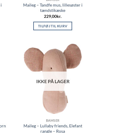
 i
Maileg – Tandfe mus, lillesøster i
tændstikæske
229,00
kr.
TILFØJ TIL KURV
IKKE PÅ LAGER
BAMSER
horn
Maileg – Lullaby friends, Elefant
rangle – Rosa