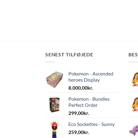
SENEST TILFØJEDE
BE
Pokemon - Ascended
heroes Display
8.000,00
kr.
Pokemon - Bundles
Perfect Order
299,00
kr.
Eco Sockettes - Sunny
259,00
kr.