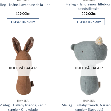
Maileg – Tandfe mus, lillebror
leg – Måne, L’aventure de la lune
tændstikæske
129,00
kr.
229,00
kr.
TILFØJ TIL KURV
TILFØJ TIL KURV
IKKE PÅ LAGER
IKKE PÅ LAGER
BAMSER
BAMSER
Maileg – Lullaby friends, Kanin
Maileg – Lullaby friends, Næse
rangle – Chokolade
rangle – Støvet blå