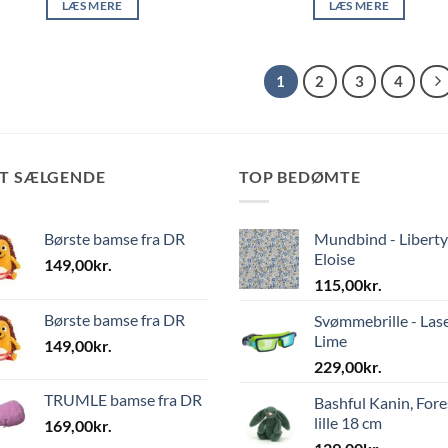
LÆS MERE
LÆS MERE
1
2
3
4
ST SÆLGENDE
TOP BEDØMTE
Børste bamse fra DR
Mundbind - Liberty
Eloise
149,00
kr.
115,00
kr.
Børste bamse fra DR
Svømmebrille - Las
Lime
149,00
kr.
229,00
kr.
TRUMLE bamse fra DR
Bashful Kanin, Fore
lille 18 cm
169,00
kr.