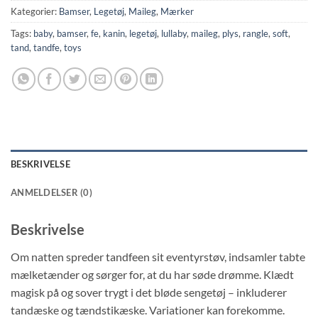
Kategorier:
Bamser
,
Legetøj
,
Maileg
,
Mærker
Tags:
baby
,
bamser
,
fe
,
kanin
,
legetøj
,
lullaby
,
maileg
,
plys
,
rangle
,
soft
,
tand
,
tandfe
,
toys
BESKRIVELSE
ANMELDELSER (0)
Beskrivelse
Om natten spreder tandfeen sit eventyrstøv, indsamler tabte
mælketænder og sørger for, at du har søde drømme. Klædt
magisk på og sover trygt i det bløde sengetøj – inkluderer
tandæske og tændstikæske. Variationer kan forekomme.