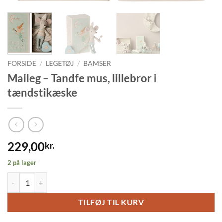
FORSIDE
/
LEGETØJ
/
BAMSER
Maileg – Tandfe mus, lillebror i
tændstikæske
229,00
kr.
2 på lager
Maileg - Tandfe mus, lillebror i tændstikæske antal
TILFØJ TIL KURV