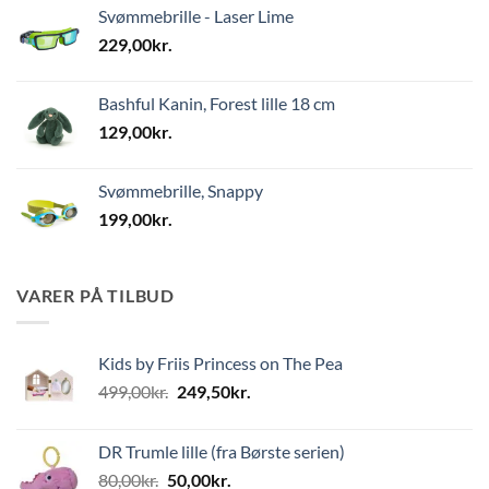
Svømmebrille - Laser Lime
229,00
kr.
Bashful Kanin, Forest lille 18 cm
129,00
kr.
Svømmebrille, Snappy
199,00
kr.
VARER PÅ TILBUD
Kids by Friis Princess on The Pea
Den
Den
499,00
kr.
249,50
kr.
oprindelige
aktuelle
pris
pris
DR Trumle lille (fra Børste serien)
var:
er:
Den
Den
80,00
kr.
50,00
kr.
499,00kr..
249,50kr..