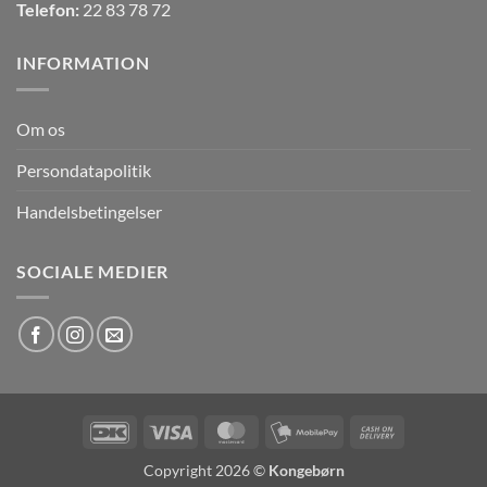
Telefon:
22 83 78 72
INFORMATION
Om os
Persondatapolitik
Handelsbetingelser
SOCIALE MEDIER
DanKort
Visa
MasterCard
MobilePay
Cash
On
Copyright 2026 ©
Kongebørn
Delivery