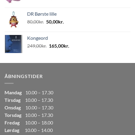
oprindelige
aktuelle
pris
pris
DR Børste lille
var:
er:
Den
Den
80,00
kr.
50,00
kr.
80,00kr..
50,00kr..
oprindelige
aktuelle
pris
pris
Kongeord
var:
er:
Den
Den
249,00
kr.
165,00
kr.
80,00kr..
50,00kr..
oprindelige
aktuelle
pris
pris
var:
er:
249,00kr..
165,00kr..
ÅBNINGSTIDER
Mandag
10.00 – 17.30
Tirsdag
10.00 – 17.30
Onsdag
10.00 – 17.30
Torsdag
10.00 – 17.30
Fredag
10.00 – 18.00
Lørdag
10.00 – 14.00