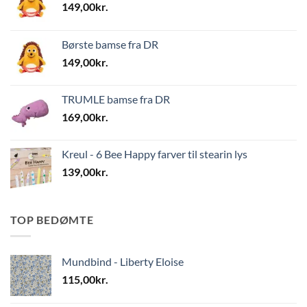
149,00
kr.
Børste bamse fra DR
149,00
kr.
TRUMLE bamse fra DR
169,00
kr.
Kreul - 6 Bee Happy farver til stearin lys
139,00
kr.
TOP BEDØMTE
Mundbind - Liberty Eloise
115,00
kr.