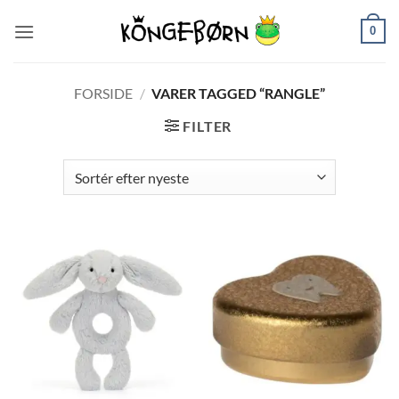
Fortsæt
0
til
indhold
FORSIDE
/
VARER TAGGED “RANGLE”
FILTER