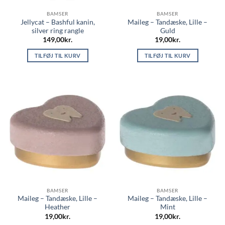
BAMSER
BAMSER
Jellycat – Bashful kanin,
Maileg – Tandæske, Lille –
silver ring rangle
Guld
149,00
kr.
19,00
kr.
TILFØJ TIL KURV
TILFØJ TIL KURV
BAMSER
BAMSER
Maileg – Tandæske, Lille –
Maileg – Tandæske, Lille –
Heather
Mint
19,00
kr.
19,00
kr.