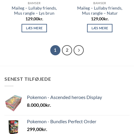
BAMSER
BAMSER
Maileg – Lullaby friends,
Maileg – Lullaby friends,
Mus rangle – Lys brun
Mus rangle – Natur
129,00
kr.
129,00
kr.
LÆS MERE
LÆS MERE
1
2
SENEST TILFØJEDE
Pokemon - Ascended heroes Display
8.000,00
kr.
Pokemon - Bundles Perfect Order
299,00
kr.