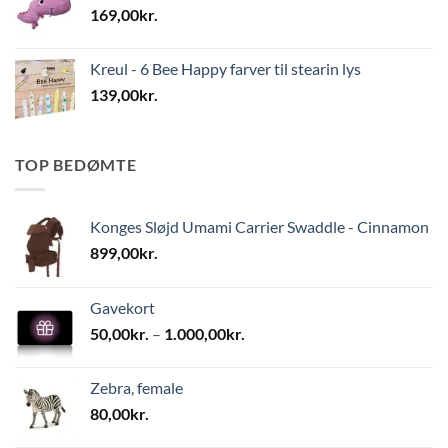
169,00
kr.
Kreul - 6 Bee Happy farver til stearin lys
139,00
kr.
TOP BEDØMTE
Konges Sløjd Umami Carrier Swaddle - Cinnamon
899,00
kr.
Gavekort
Prisinterval:
50,00
kr.
–
1.000,00
kr.
50,00kr.
til
Zebra, female
1.000,00kr.
80,00
kr.