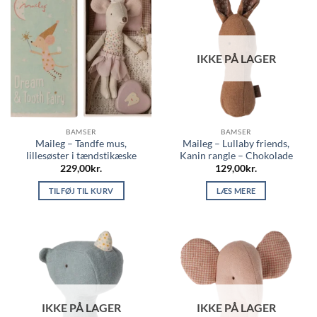
IKKE PÅ LAGER
BAMSER
BAMSER
Maileg – Tandfe mus,
Maileg – Lullaby friends,
lillesøster i tændstikæske
Kanin rangle – Chokolade
229,00
kr.
129,00
kr.
TILFØJ TIL KURV
LÆS MERE
IKKE PÅ LAGER
IKKE PÅ LAGER