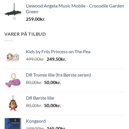
Liewood Angela Music Mobile - Crocodile Garden
Green
259,00
kr.
VARER PÅ TILBUD
Kids by Friis Princess on The Pea
Den
Den
499,00
kr.
249,50
kr.
oprindelige
aktuelle
pris
pris
DR Trumle lille (fra Børste serien)
var:
er:
Den
Den
80,00
kr.
50,00
kr.
499,00kr..
249,50kr..
oprindelige
aktuelle
pris
pris
DR Børste lille
var:
er:
Den
Den
80,00
kr.
50,00
kr.
80,00kr..
50,00kr..
oprindelige
aktuelle
pris
pris
Kongeord
var:
er:
Den
Den
249,00
kr.
165,00
kr.