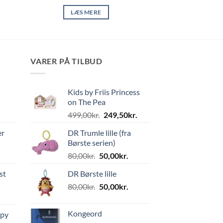
LÆS MERE
VARER PÅ TILBUD
Kids by Friis Princess
on The Pea
Den
Den
499,00
kr.
249,50
kr.
oprindelige
aktuelle
er
DR Trumle lille (fra
pris
pris
Børste serien)
var:
er:
Den
Den
80,00
kr.
50,00
kr.
499,00kr..
249,50kr..
oprindelige
aktuelle
st
DR Børste lille
pris
pris
Den
Den
80,00
kr.
var:
50,00
kr.
er:
oprindelige
aktuelle
80,00kr..
50,00kr..
pris
pris
Kongeord
ppy
var:
er: