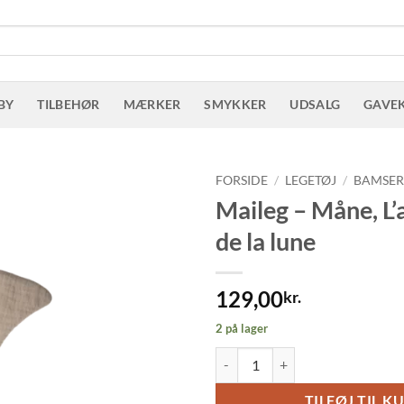
BY
TILBEHØR
MÆRKER
SMYKKER
UDSALG
GAVE
FORSIDE
/
LEGETØJ
/
BAMSE
Maileg – Måne, L’
de la lune
129,00
kr.
2 på lager
Maileg - Måne, L'aventure de la lu
TILFØJ TIL K