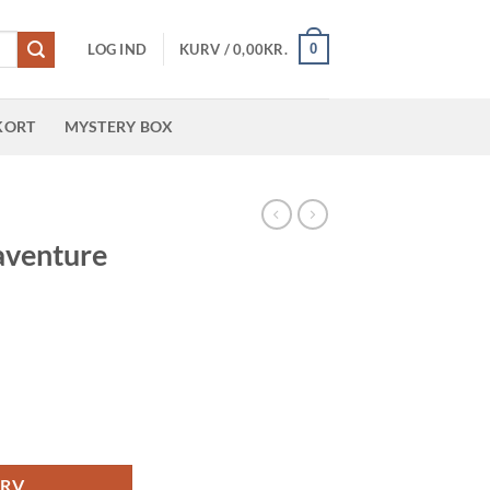
0
LOG IND
KURV /
0,00
KR.
KORT
MYSTERY BOX
R
aventure
ne antal
URV