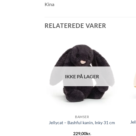
Kina
RELATEREDE VARER
IKKE PÅ LAGER
MSER
BAMSER
Jel
ste kanin – råhvid
Jellycat – Bashful kanin, Inky 31 cm
,00
kr.
229,00
kr.