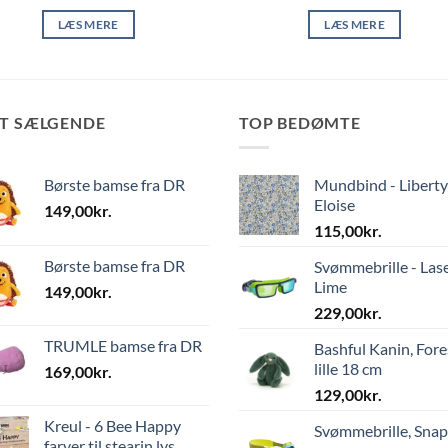
LÆS MERE
LÆS MERE
ST SÆLGENDE
TOP BEDØMTE
Børste bamse fra DR
Mundbind - Liberty
Eloise
149,00
kr.
115,00
kr.
Børste bamse fra DR
Svømmebrille - Las
Lime
149,00
kr.
229,00
kr.
TRUMLE bamse fra DR
Bashful Kanin, Fore
lille 18 cm
169,00
kr.
129,00
kr.
Kreul - 6 Bee Happy
Svømmebrille, Sna
farver til stearin lys