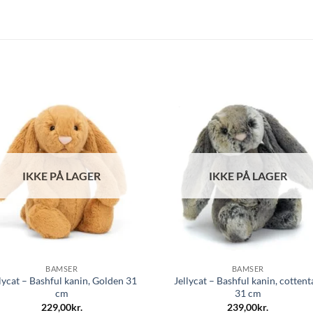
IKKE PÅ LAGER
IKKE PÅ LAGER
BAMSER
BAMSER
lycat – Bashful kanin, Golden 31
Jellycat – Bashful kanin, cottent
cm
31 cm
229,00
kr.
239,00
kr.