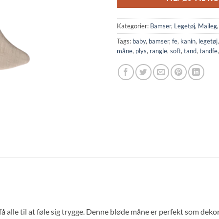
Kategorier:
Bamser
,
Legetøj
,
Maileg
Tags:
baby
,
bamser
,
fe
,
kanin
,
legetøj
måne
,
plys
,
rangle
,
soft
,
tand
,
tandfe
få alle til at føle sig trygge. Denne bløde måne er perfekt som deko