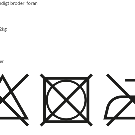
ndigt broderi foran
2kg
er