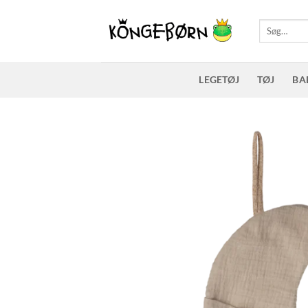
Fortsæt
til
Søg
efter:
indhold
LEGETØJ
TØJ
BA