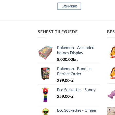
 TIL KURV
LÆS MERE
SENEST TILFØJEDE
BE
Pokemon - Ascended
heroes Display
8.000,00
kr.
Pokemon - Bundles
Perfect Order
299,00
kr.
Eco Sockettes - Sunny
259,00
kr.
Eco Sockettes - Ginger